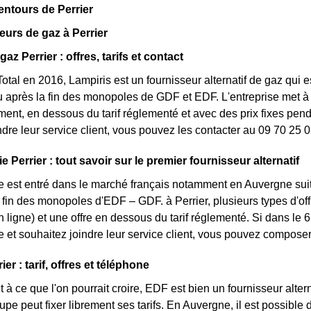
entours de Perrier
eurs de gaz à Perrier
gaz Perrier : offres, tarifs et contact
otal en 2016, Lampiris est un fournisseur alternatif de gaz qui e
après la fin des monopoles de GDF et EDF. L'entreprise met à di
nt, en dessous du tarif réglementé et avec des prix fixes penda
ndre leur service client, vous pouvez les contacter au 09 70 25 0
e Perrier : tout savoir sur le premier fournisseur alternatif
e est entré dans le marché français notamment en Auvergne suit
a fin des monopoles d'EDF – GDF. à Perrier, plusieurs types d'offr
ligne) et une offre en dessous du tarif réglementé. Si dans l
e et souhaitez joindre leur service client, vous pouvez composer
er : tarif, offres et téléphone
 à ce que l'on pourrait croire, EDF est bien un fournisseur altern
oupe peut fixer librement ses tarifs. En Auvergne, il est possible