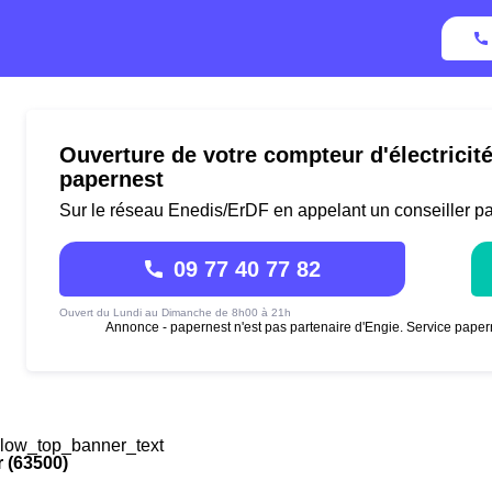
Ouverture de votre compteur d'électricité
papernest
Sur le réseau Enedis/ErDF en appelant un conseiller p
09 77 40 77 82
Ouvert du Lundi au Dimanche de 8h00 à 21h
Annonce - papernest n'est pas partenaire d'Engie. Service paper
low_top_banner_text
r (63500)