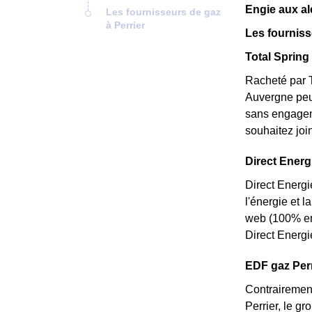
Engie aux al
Les fournisseurs de gaz
à Perrier
Les fourniss
Total Spring 
Racheté par T
Auvergne peu 
sans engageme
souhaitez joi
Direct Energi
Direct Energi
l'énergie et l
web (100% en 
Direct Energi
EDF gaz Perri
Contrairement
Perrier, le gr