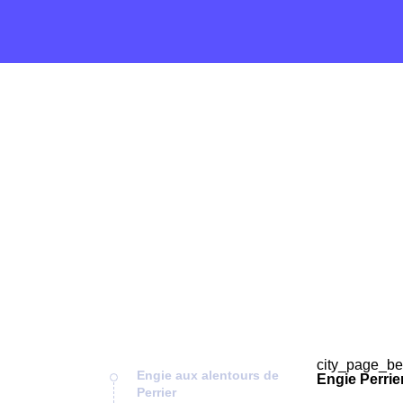
city_page_be
Engie aux alentours de
Engie Perrie
Perrier