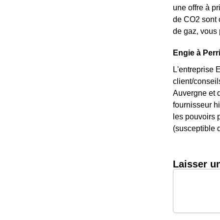
une offre à p
de CO2 sont c
de gaz, vous 
Engie à Perri
L'entreprise 
client/consei
Auvergne et d
fournisseur hi
les pouvoirs p
(susceptible d
Laisser u