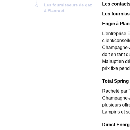
Les contacts
Les fournisseurs de gaz
à Planrupt
Les fourniss
Engie à Plan
L'entreprise 
client/consei
Champagne-Ard
doit en tant q
Mairuptien dé
prix fixe pend
Total Spring 
Racheté par T
Champagne-Ar
plusieurs off
Lampiris et s
Direct Energi