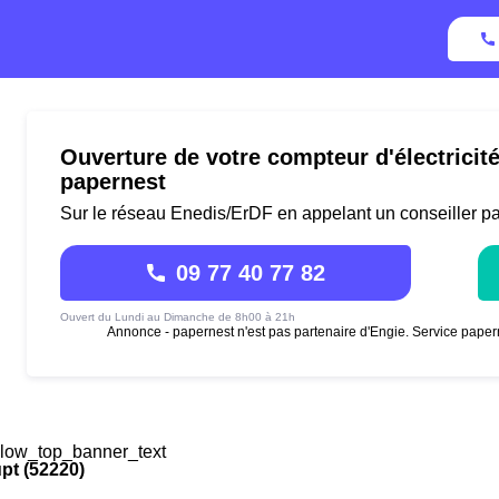
Ouverture de votre compteur d'électricit
papernest
Sur le réseau Enedis/ErDF en appelant un conseiller p
09 77 40 77 82
Ouvert du Lundi au Dimanche de 8h00 à 21h
Annonce - papernest n'est pas partenaire d'Engie. Service paper
low_top_banner_text
pt (52220)