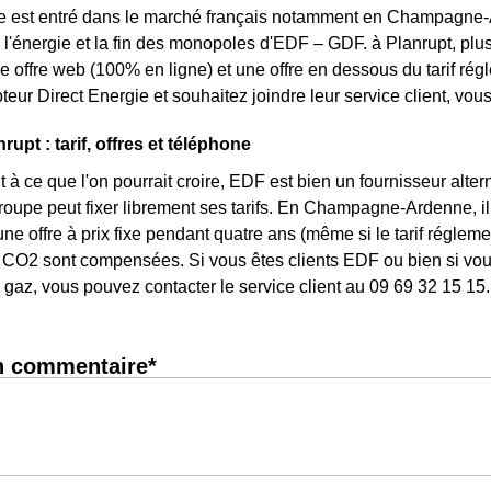
e est entré dans le marché français notamment en Champagne-A
 l'énergie et la fin des monopoles d'EDF – GDF. à Planrupt, plus
une offre web (100% en ligne) et une offre en dessous du tarif r
eur Direct Energie et souhaitez joindre leur service client, vo
upt : tarif, offres et téléphone
 à ce que l'on pourrait croire, EDF est bien un fournisseur altern
groupe peut fixer librement ses tarifs. En Champagne-Ardenne, il
une offre à prix fixe pendant quatre ans (même si le tarif réglem
CO2 sont compensées. Si vous êtes clients EDF ou bien si vous 
gaz, vous pouvez contacter le service client au 09 69 32 15 15.
n commentaire*