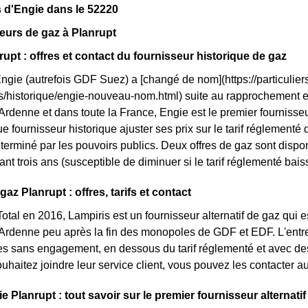
 d'Engie dans le 52220
eurs de gaz à Planrupt
rupt : offres et contact du fournisseur historique de gaz
Engie (autrefois GDF Suez) a [changé de nom](https://particuliers
ls/historique/engie-nouveau-nom.html) suite au rapprochement 
enne et dans toute la France, Engie est le premier fournisseur
ue fournisseur historique ajuster ses prix sur le tarif réglementé du
terminé par les pouvoirs publics. Deux offres de gaz sont disponi
ant trois ans (susceptible de diminuer si le tarif réglementé bais
gaz Planrupt : offres, tarifs et contact
otal en 2016, Lampiris est un fournisseur alternatif de gaz qui e
denne peu après la fin des monopoles de GDF et EDF. L'entrep
res sans engagement, en dessous du tarif réglementé et avec des 
ouhaitez joindre leur service client, vous pouvez les contacter a
e Planrupt : tout savoir sur le premier fournisseur alternatif