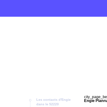
city_page_be
Les contacts d'Engie
Engie Planru
dans le 52220