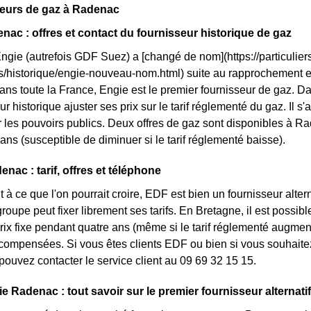
seurs de gaz à Radenac
nac : offres et contact du fournisseur historique de gaz
Engie (autrefois GDF Suez) a [changé de nom](https://particuliers
ls/historique/engie-nouveau-nom.html) suite au rapprochement 
ans toute la France, Engie est le premier fournisseur de gaz. Da
r historique ajuster ses prix sur le tarif réglementé du gaz. Il s'
 les pouvoirs publics. Deux offres de gaz sont disponibles à Rade
ans (susceptible de diminuer si le tarif réglementé baisse).
nac : tarif, offres et téléphone
 à ce que l'on pourrait croire, EDF est bien un fournisseur altern
roupe peut fixer librement ses tarifs. En Bretagne, il est possib
 prix fixe pendant quatre ans (même si le tarif réglementé augmen
ompensées. Si vous êtes clients EDF ou bien si vous souhaitez 
pouvez contacter le service client au 09 69 32 15 15.
e Radenac : tout savoir sur le premier fournisseur alternatif