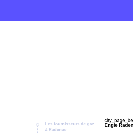
city_page_be
Les fournisseurs de gaz
Engie Raden
à Radenac