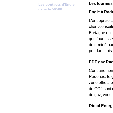
Les fournis
Les contacts d'Engie
dans le 56500
Engie à Rade
L'entreprise 
client/consei
Bretagne et d
que fournisseu
déterminé par
pendant trois 
EDF gaz Rade
Contrairement
Radenac, le g
: une offre à
de CO2 sont c
de gaz, vous 
Direct Energi