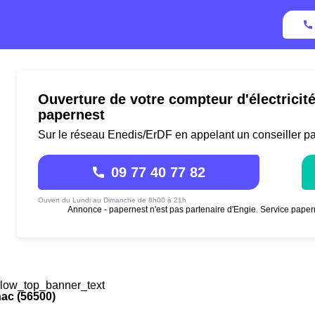
Ouverture de votre compteur d'électricit
papernest
Sur le réseau Enedis/ErDF en appelant un conseiller p
09 77 40 77 82
Ouvert du Lundi au Dimanche de 8h00 à 21h
Annonce - papernest n'est pas partenaire d'Engie. Service paper
low_top_banner_text
ac (56500)