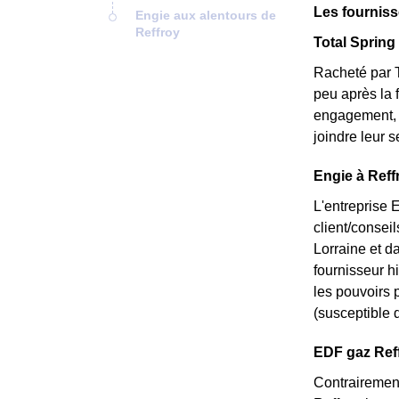
Les fourniss
Engie aux alentours de
Reffroy
Total Spring 
Racheté par T
peu après la 
engagement, e
joindre leur 
Engie à Reff
L'entreprise 
client/consei
Lorraine et da
fournisseur hi
les pouvoirs p
(susceptible d
EDF gaz Reffr
Contrairement