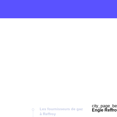
city_page_be
Les fournisseurs de gaz
Engie Reffro
à Reffroy