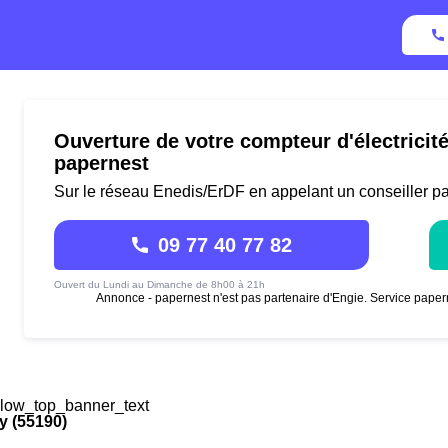
Ouverture de votre compteur d'électricit
papernest
Sur le réseau Enedis/ErDF en appelant un conseiller p
09 77 40 77 82
Ouvert du Lundi au Dimanche de 8h00 à 21h
Annonce - papernest n'est pas partenaire d'Engie. Service paper
low_top_banner_text
y (55190)