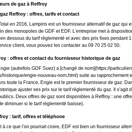
eurs de gaz à Reffroy
gaz Reffroy : offres, tarifs et contact
otal en 2016, Lampiris est un fournisseur alternatif de gaz qui e
fin des monopoles de GDF et EDF. L'entreprise met à dispositio
n dessous du tarif réglementé et avec des prix fixes pendant 1 
service client, vous pouvez les contacter au 09 70 25 02 50.
roy : offres et contact du fournisseur historique de gaz
Engie (autrefois GDF Suez) a [changé de nom](https://particuliers
ls/historique/engie-nouveau-nom.html) suite au rapprochement 
ns toute la France, Engie est le premier fournisseur de gaz. Dans
storique ajuster ses prix sur le tarif réglementé du gaz. Il s'agit
ublics. Deux offres de gaz sont disponibles à Reffroy : une offre 
e diminuer si le tarif réglementé baisse).
oy : tarif, offres et téléphone
 à ce que l'on pourrait croire, EDF est bien un fournisseur altern