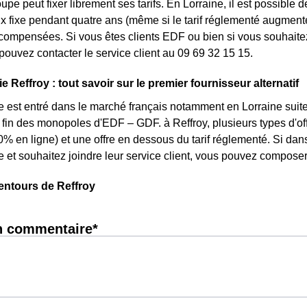
oupe peut fixer librement ses tarifs. En Lorraine, il est possible 
rix fixe pendant quatre ans (même si le tarif réglementé augmente
ompensées. Si vous êtes clients EDF ou bien si vous souhaitez 
pouvez contacter le service client au 09 69 32 15 15.
e Reffroy : tout savoir sur le premier fournisseur alternatif
e est entré dans le marché français notamment en Lorraine suite
a fin des monopoles d'EDF – GDF. à Reffroy, plusieurs types d'off
0% en ligne) et une offre en dessous du tarif réglementé. Si d
e et souhaitez joindre leur service client, vous pouvez composer
entours de Reffroy
n commentaire*