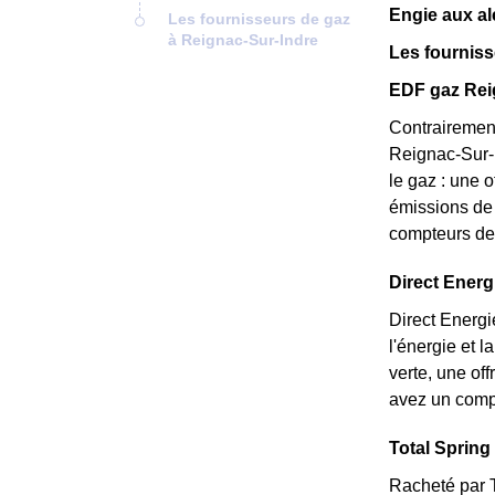
Engie aux al
Les fournisseurs de gaz
à Reignac-Sur-Indre
Les fourniss
EDF gaz Reig
Contrairement
Reignac-Sur-I
le gaz : une o
émissions de 
compteurs de 
Direct Energi
Direct Energi
l'énergie et 
verte, une of
avez un compt
Total Spring 
Racheté par T