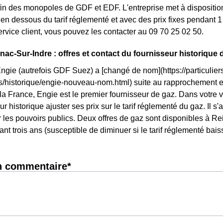
fin des monopoles de GDF et EDF. L'entreprise met à dispositio
n dessous du tarif réglementé et avec des prix fixes pendant 1 
service client, vous pouvez les contacter au 09 70 25 02 50.
nac-Sur-Indre : offres et contact du fournisseur historique 
Engie (autrefois GDF Suez) a [changé de nom](https://particuliers
ls/historique/engie-nouveau-nom.html) suite au rapprochement 
 la France, Engie est le premier fournisseur de gaz. Dans votre v
r historique ajuster ses prix sur le tarif réglementé du gaz. Il s'
 les pouvoirs publics. Deux offres de gaz sont disponibles à Reig
ant trois ans (susceptible de diminuer si le tarif réglementé bais
n commentaire*