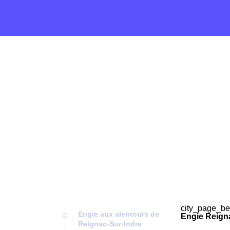
city_page_be
Engie aux alentours de
Engie Reigna
Reignac-Sur-Indre