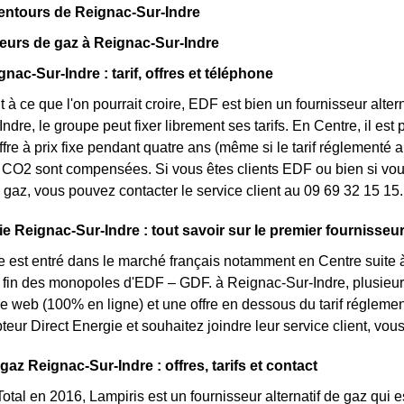
entours de Reignac-Sur-Indre
eurs de gaz à Reignac-Sur-Indre
nac-Sur-Indre : tarif, offres et téléphone
 à ce que l'on pourrait croire, EDF est bien un fournisseur altern
ndre, le groupe peut fixer librement ses tarifs. En Centre, il est
ffre à prix fixe pendant quatre ans (même si le tarif réglementé 
CO2 sont compensées. Si vous êtes clients EDF ou bien si vous 
gaz, vous pouvez contacter le service client au 09 69 32 15 15.
e Reignac-Sur-Indre : tout savoir sur le premier fournisseur 
e est entré dans le marché français notamment en Centre suite à
la fin des monopoles d'EDF – GDF. à Reignac-Sur-Indre, plusieurs 
fre web (100% en ligne) et une offre en dessous du tarif réglemen
eur Direct Energie et souhaitez joindre leur service client, vo
gaz Reignac-Sur-Indre : offres, tarifs et contact
otal en 2016, Lampiris est un fournisseur alternatif de gaz qui e