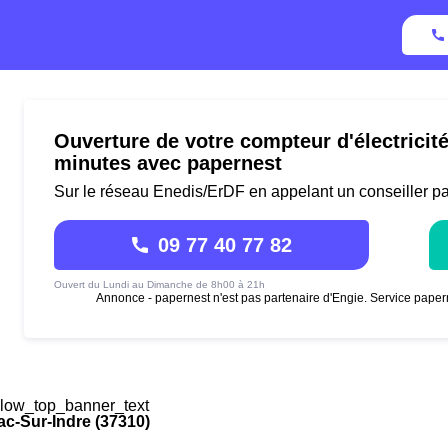
Ouverture de votre compteur d'électricit
minutes avec papernest
Sur le réseau Enedis/ErDF en appelant un conseiller p
09 77 40 77 82
Ouvert du Lundi au Dimanche de 8h00 à 21h
Annonce - papernest n'est pas partenaire d'Engie. Service paper
low_top_banner_text
c-Sur-Indre (37310)