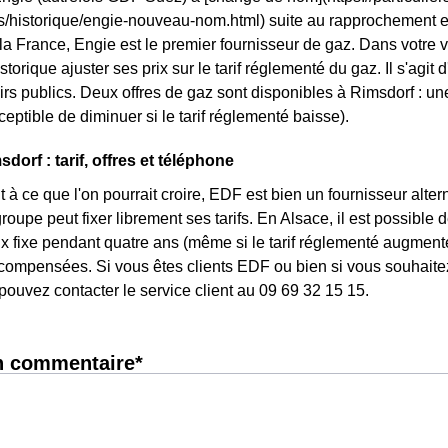
ls/historique/engie-nouveau-nom.html) suite au rapprochement 
 la France, Engie est le premier fournisseur de gaz. Dans votre v
storique ajuster ses prix sur le tarif réglementé du gaz. Il s'agit
rs publics. Deux offres de gaz sont disponibles à Rimsdorf : une 
ceptible de diminuer si le tarif réglementé baisse).
orf : tarif, offres et téléphone
 à ce que l'on pourrait croire, EDF est bien un fournisseur altern
roupe peut fixer librement ses tarifs. En Alsace, il est possible 
rix fixe pendant quatre ans (même si le tarif réglementé augmente
ompensées. Si vous êtes clients EDF ou bien si vous souhaitez 
pouvez contacter le service client au 09 69 32 15 15.
n commentaire*