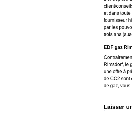
client/consei
et dans toute
fournisseur hi
par les pouvoi
trois ans (sus
EDF gaz Rimsd
Contrairement
Rimsdorf, le g
une offre à p
de CO2 sont c
de gaz, vous 
Laisser u