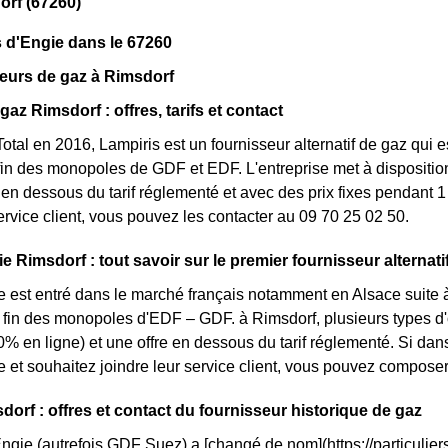
orf (67260)
 d'Engie dans le 67260
eurs de gaz à Rimsdorf
gaz Rimsdorf : offres, tarifs et contact
otal en 2016, Lampiris est un fournisseur alternatif de gaz qui e
fin des monopoles de GDF et EDF. L'entreprise met à dispositio
n dessous du tarif réglementé et avec des prix fixes pendant 1 
service client, vous pouvez les contacter au 09 70 25 02 50.
e Rimsdorf : tout savoir sur le premier fournisseur alternati
e est entré dans le marché français notamment en Alsace suite à
la fin des monopoles d'EDF – GDF. à Rimsdorf, plusieurs types d'o
0% en ligne) et une offre en dessous du tarif réglementé. Si d
e et souhaitez joindre leur service client, vous pouvez composer
dorf : offres et contact du fournisseur historique de gaz
Engie (autrefois GDF Suez) a [changé de nom](https://particuliers