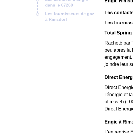
Engie Rimsd
dans le 67260
Les contacts
Les fournisseurs de gaz
à Rimsdorf
Les fourniss
Total Spring 
Racheté par T
peu après la 
engagement, e
joindre leur 
Direct Energi
Direct Energi
l'énergie et 
offre web (10
Direct Energi
Engie à Rims
L'entreprise 