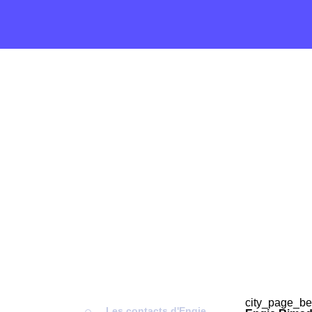
city_page_be
Les contacts d'Engie