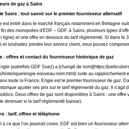
eurs de gaz à Sains
e Sains : tout savoir sur le premier fournisseur alternatif
e est entré dans le marché français notamment en Bretagne suite
a fin des monopoles d'EDF – GDF. à Sains, plusieurs types d'offre
ligne) et une offre en dessous du tarif réglementé. Si dans le 
e et souhaitez joindre leur service client, vous pouvez composer
s : offres et contact du fournisseur historique de gaz
Engie (autrefois GDF Suez) a [changé de nom](https://particuliers
ls/historique/engie-nouveau-nom.html) suite au rapprochement 
ans toute la France, Engie est le premier fournisseur de gaz. Dan
storique ajuster ses prix sur le tarif réglementé du gaz. Il s'agit
ublics. Deux offres de gaz sont disponibles à Sains : une offre ve
e diminuer si le tarif réglementé baisse).
 : tarif, offres et téléphone
 à ce que l'on pourrait croire, EDF est bien un fournisseur altern