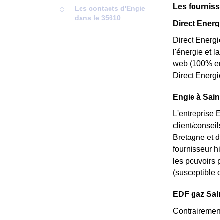
Les fourniss
Les contacts d'Engie
dans le 35610
Direct Energi
Direct Energi
l'énergie et l
web (100% en 
Direct Energi
Engie à Sain
L'entreprise 
client/consei
Bretagne et d
fournisseur hi
les pouvoirs p
(susceptible d
EDF gaz Sains
Contrairement