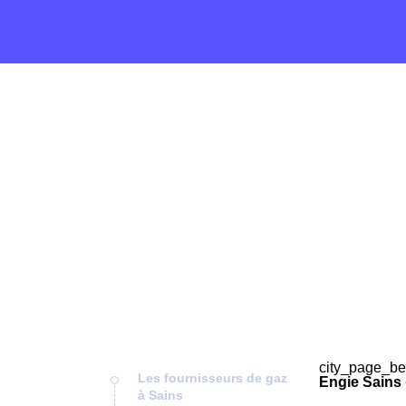
city_page_be
Les fournisseurs de gaz
Engie Sains 
à Sains