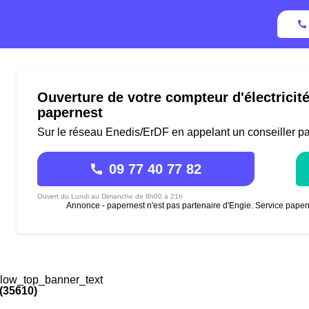
Ouverture de votre compteur d'électricit
papernest
Sur le réseau Enedis/ErDF en appelant un conseiller p
09 77 40 77 82
Ouvert du Lundi au Dimanche de 8h00 à 21h
Annonce - papernest n'est pas partenaire d'Engie. Service paper
low_top_banner_text
(35610)