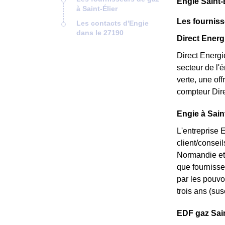
Engie Saint-
à Saint-Élier
Les fourniss
Les contacts d'Engie
dans le 27190
Direct Energi
Direct Energi
secteur de l'é
verte, une of
compteur Dire
Engie à Saint
L'entreprise 
client/consei
Normandie et 
que fournisseu
par les pouvoi
trois ans (sus
EDF gaz Saint