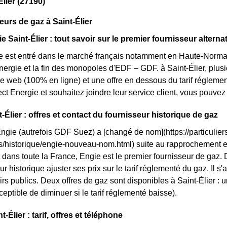
Élier (27190)
eurs de gaz à Saint-Élier
e Saint-Élier : tout savoir sur le premier fournisseur alternat
e est entré dans le marché français notamment en Haute-Norman
nergie et la fin des monopoles d'EDF – GDF. à Saint-Élier, plusie
fre web (100% en ligne) et une offre en dessous du tarif réglem
ct Energie et souhaitez joindre leur service client, vous pouve
-Élier : offres et contact du fournisseur historique de gaz
Engie (autrefois GDF Suez) a [changé de nom](https://particuliers
ls/historique/engie-nouveau-nom.html) suite au rapprochement 
dans toute la France, Engie est le premier fournisseur de gaz. Da
r historique ajuster ses prix sur le tarif réglementé du gaz. Il s'a
rs publics. Deux offres de gaz sont disponibles à Saint-Élier : un
ceptible de diminuer si le tarif réglementé baisse).
-Élier : tarif, offres et téléphone