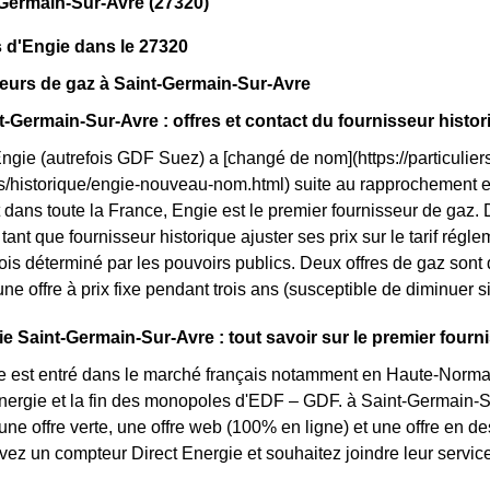
Germain-Sur-Avre (27320)
 d'Engie dans le 27320
eurs de gaz à Saint-Germain-Sur-Avre
t-Germain-Sur-Avre : offres et contact du fournisseur histo
Engie (autrefois GDF Suez) a [changé de nom](https://particuliers
ls/historique/engie-nouveau-nom.html) suite au rapprochement 
dans toute la France, Engie est le premier fournisseur de gaz. 
tant que fournisseur historique ajuster ses prix sur le tarif réglem
is déterminé par les pouvoirs publics. Deux offres de gaz sont
 une offre à prix fixe pendant trois ans (susceptible de diminuer si
e Saint-Germain-Sur-Avre : tout savoir sur le premier fourni
e est entré dans le marché français notamment en Haute-Norman
énergie et la fin des monopoles d'EDF – GDF. à Saint-Germain-Su
 une offre verte, une offre web (100% en ligne) et une offre en d
vez un compteur Direct Energie et souhaitez joindre leur servic