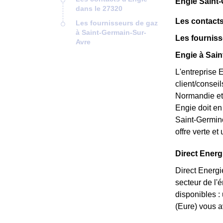
Engie Saint-
dans le 27320
Les contacts
Les fournisseurs de gaz
à Saint-Germain-Sur-
Les fourniss
Avre
Engie à Sain
L'entreprise 
client/consei
Normandie et 
Engie doit en 
Saint-Germino
offre verte et
Direct Energi
Direct Energi
secteur de l'
disponibles :
(Eure) vous a