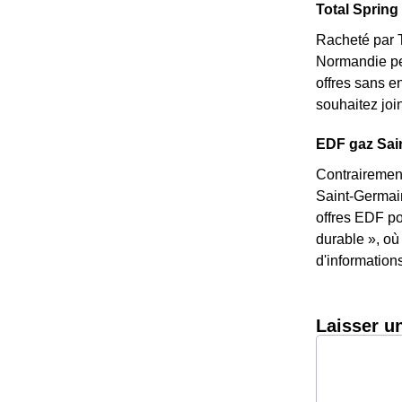
Total Spring 
Racheté par T
Normandie peu
offres sans e
souhaitez joi
EDF gaz Sain
Contrairement
Saint-Germain
offres EDF po
durable », où
d'information
Laisser u