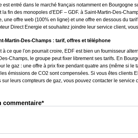
e est entré dans le marché français notamment en Bourgogne sui
et la fin des monopoles d'EDF – GDF. à Saint-Martin-Des-Champs,
te, une offre web (100% en ligne) et une offre en dessous du tar
eur Direct Energie et souhaitez joindre leur service client, vo
t-Martin-Des-Champs : tarif, offres et téléphone
 à ce que l'on pourrait croire, EDF est bien un fournisseur altern
Des-Champs, le groupe peut fixer librement ses tarifs. En Bourgo
ur le gaz : une offre à prix fixe pendant quatre ans (même si le 
 les émissions de CO2 sont compensées. Si vous êtes clients E
s sur leurs compteurs de gaz, vous pouvez contacter le service c
n commentaire*