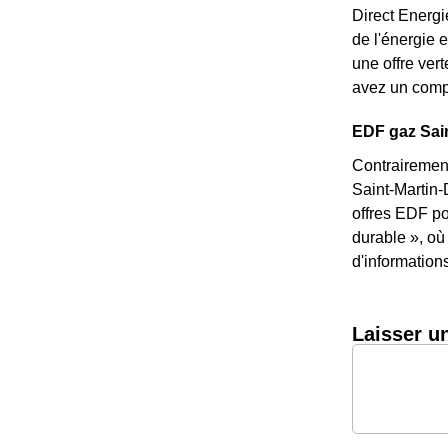
Direct Energi
de l'énergie 
une offre ver
avez un compt
EDF gaz Sain
Contrairement
Saint-Martin-
offres EDF po
durable », où
d'information
Laisser u