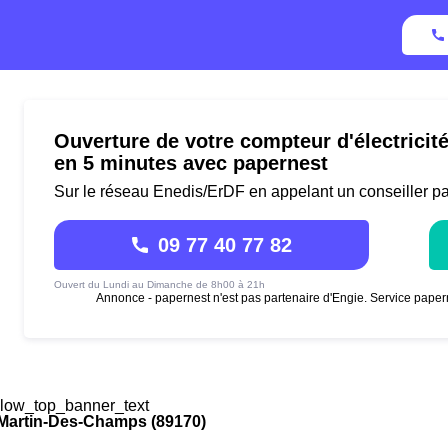
Ouverture de votre compteur d'électrici
en 5 minutes avec papernest
Sur le réseau Enedis/ErDF en appelant un conseiller p
09 77 40 77 82
Ouvert du Lundi au Dimanche de 8h00 à 21h
Annonce - papernest n'est pas partenaire d'Engie. Service paper
low_top_banner_text
-Martin-Des-Champs (89170)