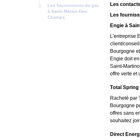
Les contacts
Les fournisseurs de gaz
à Saint-Martin-Des-
Les fournis
Champs
Engie à Sain
L'entreprise 
client/consei
Bourgogne et 
Engie doit en 
Saint-Martino
offre verte et
Total Spring
Racheté par T
Bourgogne peu
offres sans e
souhaitez joi
Direct Energ