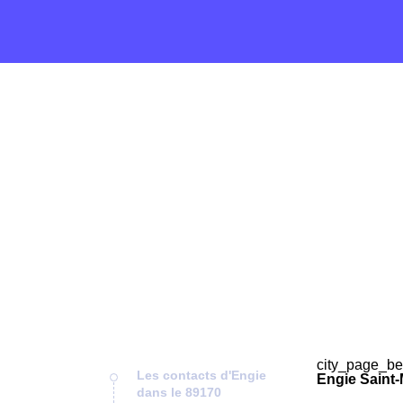
city_page_be
Les contacts d'Engie
Engie Saint
dans le 89170