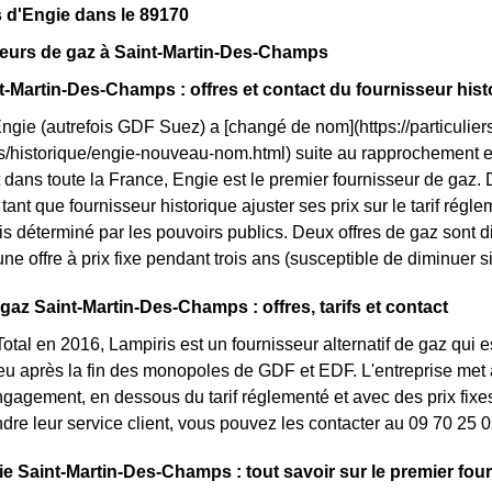
 d'Engie dans le 89170
seurs de gaz à Saint-Martin-Des-Champs
t-Martin-Des-Champs : offres et contact du fournisseur hist
Engie (autrefois GDF Suez) a [changé de nom](https://particuliers
ls/historique/engie-nouveau-nom.html) suite au rapprochement 
dans toute la France, Engie est le premier fournisseur de gaz. 
tant que fournisseur historique ajuster ses prix sur le tarif réglem
is déterminé par les pouvoirs publics. Deux offres de gaz sont
 une offre à prix fixe pendant trois ans (susceptible de diminuer si
 gaz Saint-Martin-Des-Champs : offres, tarifs et contact
otal en 2016, Lampiris est un fournisseur alternatif de gaz qui e
 après la fin des monopoles de GDF et EDF. L'entreprise met à
ngagement, en dessous du tarif réglementé et avec des prix fixes
ndre leur service client, vous pouvez les contacter au 09 70 25 0
ie Saint-Martin-Des-Champs : tout savoir sur le premier four