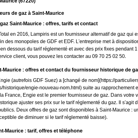
Maurice (67220)
eurs de gaz à Saint-Maurice
gaz Saint-Maurice : offres, tarifs et contact
otal en 2016, Lampiris est un fournisseur alternatif de gaz qui e
fin des monopoles de GDF et EDF. L'entreprise met à dispositio
n dessous du tarif réglementé et avec des prix fixes pendant 1 
service client, vous pouvez les contacter au 09 70 25 02 50.
t-Maurice : offres et contact du fournisseur historique de g
Engie (autrefois GDF Suez) a [changé de nom](https://particuliers
ls/historique/engie-nouveau-nom.html) suite au rapprochement 
 la France, Engie est le premier fournisseur de gaz. Dans votre v
storique ajuster ses prix sur le tarif réglementé du gaz. Il s'agit
ublics. Deux offres de gaz sont disponibles à Saint-Maurice : une
ceptible de diminuer si le tarif réglementé baisse).
-Maurice : tarif, offres et téléphone