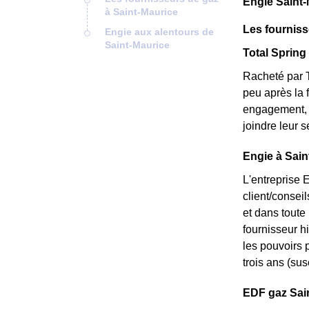
Engie Saint-
à Saint-Maurice
Les fourniss
Engie aux alentours de
Saint-Maurice
Total Spring 
Racheté par T
peu après la 
engagement, e
joindre leur 
Engie à Sain
L'entreprise 
client/consei
et dans toute
fournisseur hi
les pouvoirs p
trois ans (sus
EDF gaz Saint