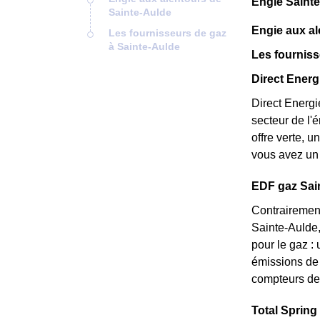
Engie Sainte
Sainte-Aulde
Engie aux al
Les fournisseurs de gaz
à Sainte-Aulde
Les fourniss
Direct Energi
Direct Energi
secteur de l'
offre verte, 
vous avez un 
EDF gaz Saint
Contrairement
Sainte-Aulde, 
pour le gaz : 
émissions de 
compteurs de 
Total Spring 