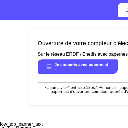
Ouverture de votre compteur d'élect
Sur le réseau ERDF / Enedis avec papernes
Je souscris avec papernest
:
<span style="font-size:12px;">Annonce - paper
papernest d'ouverture compteur auprès d'un
low_top_banner_text