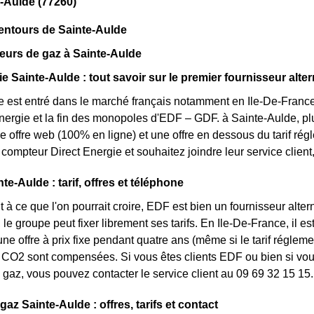
-Aulde (77260)
entours de Sainte-Aulde
eurs de gaz à Sainte-Aulde
e Sainte-Aulde : tout savoir sur le premier fournisseur alter
e est entré dans le marché français notamment en Ile-De-France 
énergie et la fin des monopoles d'EDF – GDF. à Sainte-Aulde, plu
une offre web (100% en ligne) et une offre en dessous du tarif r
compteur Direct Energie et souhaitez joindre leur service clie
e-Aulde : tarif, offres et téléphone
 à ce que l'on pourrait croire, EDF est bien un fournisseur altern
le groupe peut fixer librement ses tarifs. En Ile-De-France, il e
une offre à prix fixe pendant quatre ans (même si le tarif réglem
CO2 sont compensées. Si vous êtes clients EDF ou bien si vous 
gaz, vous pouvez contacter le service client au 09 69 32 15 15.
gaz Sainte-Aulde : offres, tarifs et contact