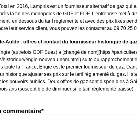
otal en 2016, Lampiris est un fournisseur alternatif de gaz qui es
rès la fin des monopoles de GDF et EDF. L'entreprise met à disp
nt, en dessous du tarif réglementé et avec des prix fixes penda
ndre leur service client, vous pouvez les contacter au 09 70 25 0
te-Aulde : offres et contact du fournisseur historique de ga
Engie (autrefois GDF Suez) a [changé de nom](https://particuliers
ls/historique/engie-nouveau-nom.html) suite au rapprochement 
s toute la France, Engie est le premier fournisseur de gaz. Dans 
r historique ajuster ses prix sur le tarif réglementé du gaz. Il s'a
 les pouvoirs publics. Deux offres de gaz sont disponibles à Saint
rois ans (susceptible de diminuer si le tarif réglementé baisse).
n commentaire*