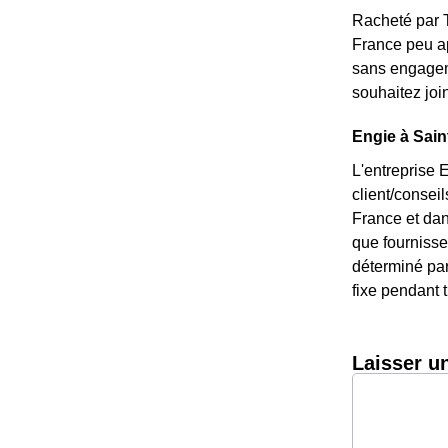
Racheté par T
France peu ap
sans engageme
souhaitez joi
Engie à Sain
L'entreprise 
client/consei
France et dan
que fournisseu
déterminé par
fixe pendant t
Laisser u