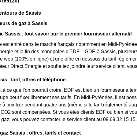
 (65120)
entours de Sassis
eurs de gaz à Sassis
e Sassis : tout savoir sur le premier fournisseur alternatif
e est entré dans le marché français notamment en Midi-Pyrénées
énergie et la fin des monopoles d'EDF – GDF. à Sassis, plusieurs 
fre web (100% en ligne) et une offre en dessous du tarif réglem
eur Direct Energie et souhaitez joindre leur service client, vo
s : tarif, offres et téléphone
 à ce que l'on pourrait croire, EDF est bien un fournisseur altern
upe peut fixer librement ses tarifs. En Midi-Pyrénées, il est pos
re à prix fixe pendant quatre ans (même si le tarif réglementé aug
CO2 sont compensées. Si vous êtes clients EDF ou bien si vous 
gaz, vous pouvez contacter le service client au 09 69 32 15 15.
gaz Sassis : offres, tarifs et contact