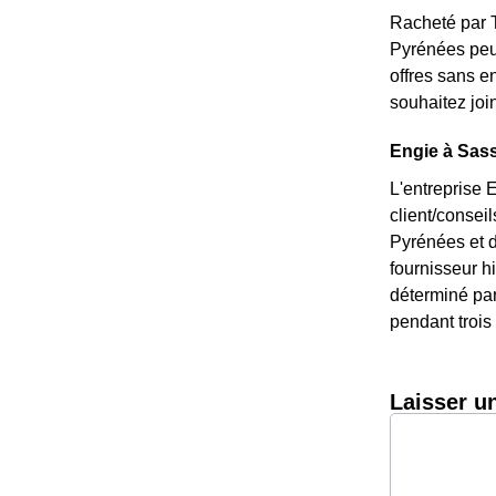
Racheté par T
Pyrénées peu 
offres sans e
souhaitez joi
Engie à Sass
L'entreprise 
client/consei
Pyrénées et d
fournisseur hi
déterminé par 
pendant trois 
Laisser u