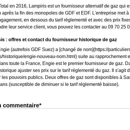
otal en 2016, Lampiris est un fournisseur alternatif de gaz qui es
après la fin des monopoles de GDF et EDF. L'entreprise met à d
ngagement, en dessous du tarif réglementé et avec des prix fixes
ndre leur service client, vous pouvez les contacter au 09 70 25 0
is : offres et contact du fournisseur historique de gaz
Engie (autrefois GDF Suez) a [changé de nom](https://particuliers
ls/historique/engie-nouveau-nom.html) suite au rapprochement 
ans toute la France, Engie est le premier fournisseur de gaz. Dan
storique ajuster ses prix sur le tarif réglementé du gaz. Il s'agit 
les pouvoirs publics. Deux offres de gaz sont disponibles à Sassi
ans (susceptible de diminuer si le tarif réglementé baisse).
n commentaire*