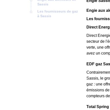
Engie Sassis
Sassis
Engie aux al
Les fournisseurs de gaz
à Sassis
Les fourniss
Direct Energi
Direct Energi
secteur de l'
verte, une of
avez un compt
EDF gaz Sassi
Contrairement
Sassis, le gro
gaz : une off
émissions de 
compteurs de 
Total Spring 