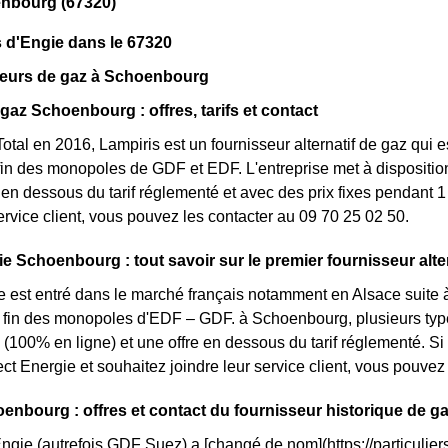
nbourg (67320)
 d'Engie dans le 67320
seurs de gaz à Schoenbourg
 gaz Schoenbourg : offres, tarifs et contact
otal en 2016, Lampiris est un fournisseur alternatif de gaz qui e
fin des monopoles de GDF et EDF. L'entreprise met à dispositi
n dessous du tarif réglementé et avec des prix fixes pendant 1 
service client, vous pouvez les contacter au 09 70 25 02 50.
ie Schoenbourg : tout savoir sur le premier fournisseur alter
e est entré dans le marché français notamment en Alsace suite à
la fin des monopoles d'EDF – GDF. à Schoenbourg, plusieurs types
 (100% en ligne) et une offre en dessous du tarif réglementé. 
ct Energie et souhaitez joindre leur service client, vous pouve
enbourg : offres et contact du fournisseur historique de g
Engie (autrefois GDF Suez) a [changé de nom](https://particuliers