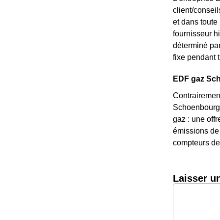
client/consei
et dans toute
fournisseur hi
déterminé par
fixe pendant t
EDF gaz Scho
Contrairement
Schoenbourg, 
gaz : une off
émissions de 
compteurs de 
Laisser u