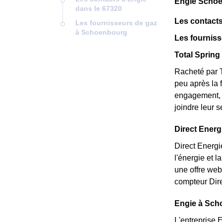
Engie Schoe
dans le 67320
Les contacts
Les fournisseurs de gaz
à Schoenbourg
Les fournis
Total Spring
Racheté par T
peu après la 
engagement, e
joindre leur 
Direct Energ
Direct Energi
l'énergie et 
une offre web
compteur Dire
Engie à Scho
L'entreprise 