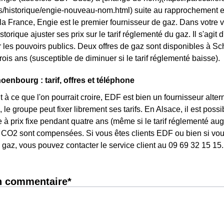
ls/historique/engie-nouveau-nom.html) suite au rapprochement 
 la France, Engie est le premier fournisseur de gaz. Dans votre 
storique ajuster ses prix sur le tarif réglementé du gaz. Il s'agi
 les pouvoirs publics. Deux offres de gaz sont disponibles à Scho
rois ans (susceptible de diminuer si le tarif réglementé baisse).
enbourg : tarif, offres et téléphone
 à ce que l'on pourrait croire, EDF est bien un fournisseur altern
le groupe peut fixer librement ses tarifs. En Alsace, il est poss
re à prix fixe pendant quatre ans (même si le tarif réglementé aug
CO2 sont compensées. Si vous êtes clients EDF ou bien si vous 
gaz, vous pouvez contacter le service client au 09 69 32 15 15.
n commentaire*