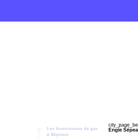
city_page_be
Les fournisseurs de gaz
Engie Sépea
à Sépeaux