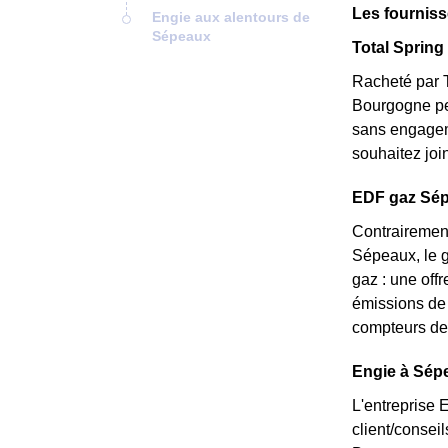
Les fournis
Engie aux alentours de
Sépeaux
Total Spring 
Racheté par T
Bourgogne peu
sans engageme
souhaitez joi
EDF gaz Sépe
Contrairement
Sépeaux, le g
gaz : une off
émissions de 
compteurs de 
Engie à Sépe
L'entreprise 
client/consei