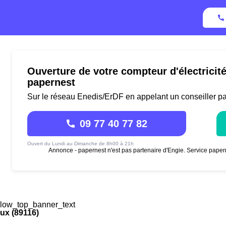
Ouverture de votre compteur d'électricit
papernest
Sur le réseau Enedis/ErDF en appelant un conseiller p
09 77 40 77 82
Ouvert du Lundi au Dimanche de 8h00 à 21h
Annonce - papernest n'est pas partenaire d'Engie. Service paper
low_top_banner_text
ux (89116)