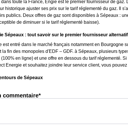
dans toute la France, Engie est le premier fournisseur de gaz. D
r historique ajuster ses prix sur le tarif réglementé du gaz. Il s'
irs publics. Deux offres de gaz sont disponibles à Sépeaux : une o
ceptible de diminuer si le tarif réglementé baisse).
e Sépeaux : tout savoir sur le premier fournisseur alternatif
e est entré dans le marché français notamment en Bourgogne sui
et la fin des monopoles d'EDF – GDF. à Sépeaux, plusieurs types d
 (100% en ligne) et une offre en dessous du tarif réglementé. 
ct Energie et souhaitez joindre leur service client, vous pouve
lentours de Sépeaux
n commentaire*