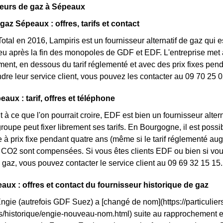
seurs de gaz à Sépeaux
gaz Sépeaux : offres, tarifs et contact
otal en 2016, Lampiris est un fournisseur alternatif de gaz qui e
 après la fin des monopoles de GDF et EDF. L'entreprise met à
nt, en dessous du tarif réglementé et avec des prix fixes penda
ndre leur service client, vous pouvez les contacter au 09 70 25 0
aux : tarif, offres et téléphone
 à ce que l'on pourrait croire, EDF est bien un fournisseur altern
roupe peut fixer librement ses tarifs. En Bourgogne, il est possi
re à prix fixe pendant quatre ans (même si le tarif réglementé aug
CO2 sont compensées. Si vous êtes clients EDF ou bien si vous 
gaz, vous pouvez contacter le service client au 09 69 32 15 15.
aux : offres et contact du fournisseur historique de gaz
Engie (autrefois GDF Suez) a [changé de nom](https://particuliers
ls/historique/engie-nouveau-nom.html) suite au rapprochement 