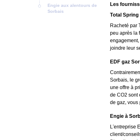
Les fourniss
Engie aux alentours de
Sorbais
Total Spring 
Racheté par T
peu après la 
engagement, e
joindre leur 
EDF gaz Sorba
Contrairement
Sorbais, le gr
une offre à p
de CO2 sont c
de gaz, vous 
Engie à Sorb
L'entreprise 
client/consei