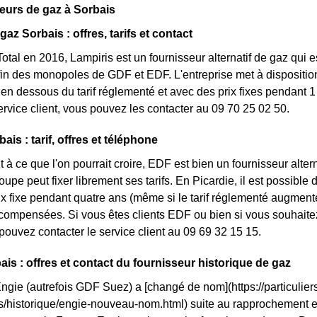
eurs de gaz à Sorbais
gaz Sorbais : offres, tarifs et contact
otal en 2016, Lampiris est un fournisseur alternatif de gaz qui e
fin des monopoles de GDF et EDF. L'entreprise met à dispositio
n dessous du tarif réglementé et avec des prix fixes pendant 1 
service client, vous pouvez les contacter au 09 70 25 02 50.
is : tarif, offres et téléphone
 à ce que l'on pourrait croire, EDF est bien un fournisseur altern
oupe peut fixer librement ses tarifs. En Picardie, il est possible
rix fixe pendant quatre ans (même si le tarif réglementé augmente
ompensées. Si vous êtes clients EDF ou bien si vous souhaitez 
pouvez contacter le service client au 09 69 32 15 15.
ais : offres et contact du fournisseur historique de gaz
Engie (autrefois GDF Suez) a [changé de nom](https://particuliers
ls/historique/engie-nouveau-nom.html) suite au rapprochement 