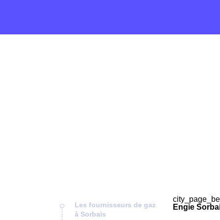
city_page_be
Les fournisseurs de gaz
Engie Sorbai
à Sorbais