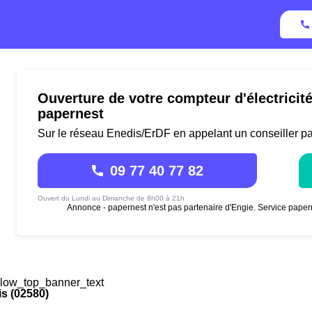
Ouverture de votre compteur d'électricit
papernest
Sur le réseau Enedis/ErDF en appelant un conseiller p
09 77 40 77 82
Ouvert du Lundi au Dimanche de 8h00 à 21h
Annonce - papernest n'est pas partenaire d'Engie. Service paper
low_top_banner_text
s (02580)