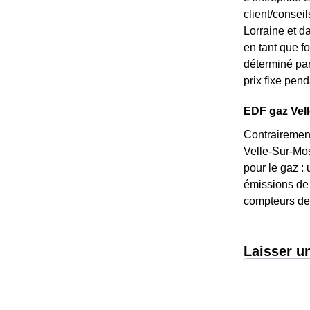
client/consei
Lorraine et d
en tant que fo
déterminé par
prix fixe pend
EDF gaz Velle
Contrairement
Velle-Sur-Mose
pour le gaz : 
émissions de 
compteurs de 
Laisser u