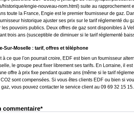
ls/historique/engie-nouveau-nom.html) suite au rapprochement 
ans toute la France, Engie est le premier fournisseur de gaz. Dan
urnisseur historique ajuster ses prix sur le tarif réglementé du gaz.
 les pouvoirs publics. Deux offres de gaz sont disponibles à Vell
ant trois ans (susceptible de diminuer si le tarif réglementé bais
-Sur-Moselle : tarif, offres et téléphone
 à ce que l'on pourrait croire, EDF est bien un fournisseur altern
lle, le groupe peut fixer librement ses tarifs. En Lorraine, il es
une offre à prix fixe pendant quatre ans (même si le tarif réglem
CO2 sont compensées. Si vous êtes clients EDF ou bien si vous 
gaz, vous pouvez contacter le service client au 09 69 32 15 15.
n commentaire*