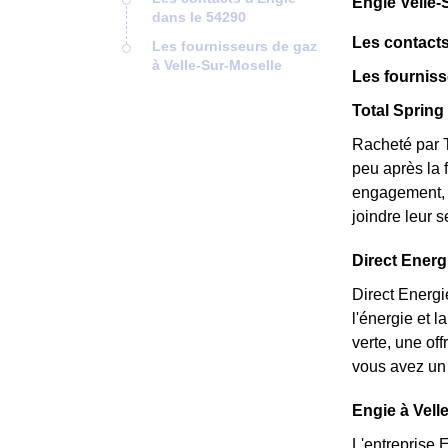
Engie Velle-
dans le 54290
Les contacts
Les fournisseurs de gaz
à Velle-Sur-Moselle
Les fourniss
Total Spring 
Racheté par T
peu après la 
engagement, e
joindre leur 
Direct Energi
Direct Energi
l'énergie et 
verte, une of
vous avez un 
Engie à Vell
L'entreprise 