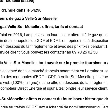
Sur-Moselle (54290)
 d'Engie dans le 54290
eurs de gaz à Velle-Sur-Moselle
gaz Velle-Sur-Moselle : offres, tarifs et contact
otal en 2016, Lampiris est un fournisseur alternatif de gaz qui e
fin des monopoles de GDF et EDF. L'entreprise met à disposition
n dessous du tarif réglementé et avec des prix fixes pendant 1 
service client, vous pouvez les contacter au 09 70 25 02 50.
e Velle-Sur-Moselle : tout savoir sur le premier fournisseur a
e est entré dans le marché français notamment en Lorraine suite
la fin des monopoles d'EDF – GDF. à Velle-Sur-Moselle, plusieurs 
fre web (100% en ligne) et une offre en dessous du tarif régleme
compteur Direct Energie et souhaitez joindre leur service clie
e-Sur-Moselle : offres et contact du fournisseur historique d
Engie (autrefois GDF Suez) a [changé de nom](https://particuliers