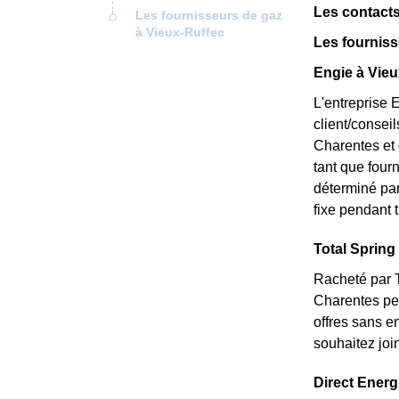
Les contacts
Les fournisseurs de gaz
à Vieux-Ruffec
Les fourniss
Engie à Vieu
L'entreprise 
client/consei
Charentes et 
tant que fourn
déterminé par
fixe pendant t
Total Spring 
Racheté par T
Charentes peu
offres sans e
souhaitez joi
Direct Energi