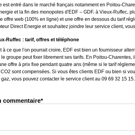
e est entré dans le marché français notamment en Poitou-Charen
énergie et la fin des monopoles d'EDF – GDF. à Vieux-Ruffec, plu
une offre web (100% en ligne) et une offre en dessous du tarif r
eur Direct Energie et souhaitez joindre leur service client, vo
-Ruffec : tarif, offres et téléphone
 à ce que l'on pourrait croire, EDF est bien un fournisseur altern
 le groupe peut fixer librement ses tarifs. En Poitou-Charentes, i
une offre à prix fixe pendant quatre ans (même si le tarif réglem
CO2 sont compensées. Si vous êtes clients EDF ou bien si vous 
gaz, vous pouvez contacter le service client au 09 69 32 15 15.
n commentaire*