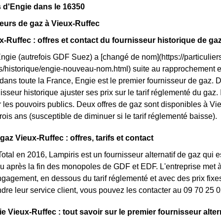
 d'Engie dans le 16350
eurs de gaz à Vieux-Ruffec
x-Ruffec : offres et contact du fournisseur historique de ga
Engie (autrefois GDF Suez) a [changé de nom](https://particuliers
ls/historique/engie-nouveau-nom.html) suite au rapprochement 
dans toute la France, Engie est le premier fournisseur de gaz. D
isseur historique ajuster ses prix sur le tarif réglementé du gaz. I
 les pouvoirs publics. Deux offres de gaz sont disponibles à Vieux
rois ans (susceptible de diminuer si le tarif réglementé baisse).
gaz Vieux-Ruffec : offres, tarifs et contact
otal en 2016, Lampiris est un fournisseur alternatif de gaz qui e
 après la fin des monopoles de GDF et EDF. L'entreprise met à
ngagement, en dessous du tarif réglementé et avec des prix fixes
ndre leur service client, vous pouvez les contacter au 09 70 25 0
e Vieux-Ruffec : tout savoir sur le premier fournisseur alter