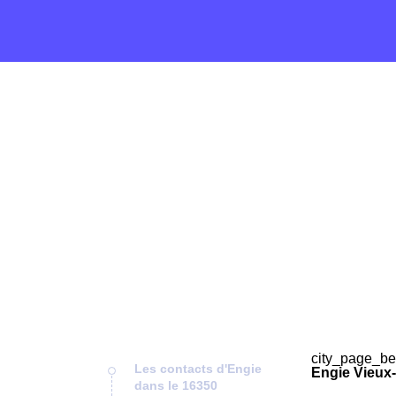
city_page_be
Les contacts d'Engie
Engie Vieux-
dans le 16350