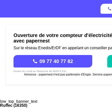
Ouverture de votre compteur d'électricit
avec papernest
Sur le réseau Enedis/ErDF en appelant un conseiller p
09 77 40 77 82
Ouvert du Lundi au Dimanche de 8h00 à 21h
Annonce - papernest n'est pas partenaire d'Engie. Service paper
low_top_banner_text
Ruffec (16350)