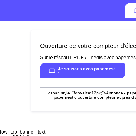
Ouverture de votre compteur d'électr
Sur le réseau ERDF / Enedis avec papernes
Je souscris avec papernest
:
<span style="font-size:12px;">Annonce - paper
papernest d'ouverture compteur auprès d'un
low_top_banner_text