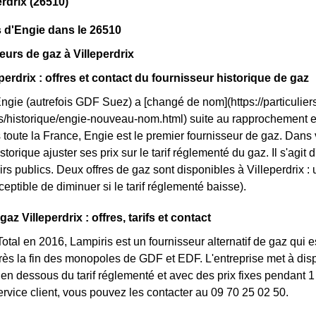
erdrix (26510)
 d'Engie dans le 26510
eurs de gaz à Villeperdrix
perdrix : offres et contact du fournisseur historique de gaz
Engie (autrefois GDF Suez) a [changé de nom](https://particuliers
ls/historique/engie-nouveau-nom.html) suite au rapprochement
toute la France, Engie est le premier fournisseur de gaz. Dans vo
storique ajuster ses prix sur le tarif réglementé du gaz. Il s'agit
rs publics. Deux offres de gaz sont disponibles à Villeperdrix : u
ceptible de diminuer si le tarif réglementé baisse).
gaz Villeperdrix : offres, tarifs et contact
otal en 2016, Lampiris est un fournisseur alternatif de gaz qui e
ès la fin des monopoles de GDF et EDF. L'entreprise met à disp
n dessous du tarif réglementé et avec des prix fixes pendant 1 
service client, vous pouvez les contacter au 09 70 25 02 50.