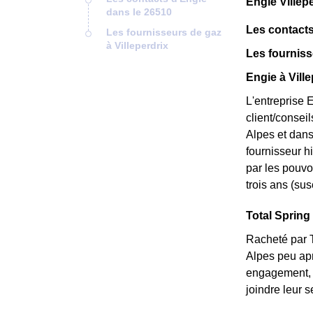
Engie Villep
dans le 26510
Les contacts
Les fournisseurs de gaz
à Villeperdrix
Les fourniss
Engie à Ville
L'entreprise 
client/consei
Alpes et dans 
fournisseur hi
par les pouvoi
trois ans (sus
Total Spring 
Racheté par T
Alpes peu apr
engagement, e
joindre leur 