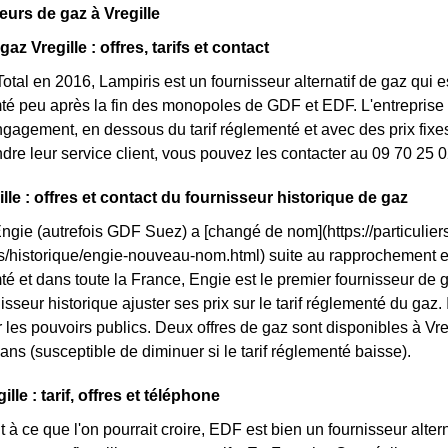
eurs de gaz à Vregille
gaz Vregille : offres, tarifs et contact
otal en 2016, Lampiris est un fournisseur alternatif de gaz qui e
 peu après la fin des monopoles de GDF et EDF. L'entreprise me
ngagement, en dessous du tarif réglementé et avec des prix fixes
ndre leur service client, vous pouvez les contacter au 09 70 25 0
lle : offres et contact du fournisseur historique de gaz
Engie (autrefois GDF Suez) a [changé de nom](https://particuliers
ls/historique/engie-nouveau-nom.html) suite au rapprochement 
 et dans toute la France, Engie est le premier fournisseur de gaz
isseur historique ajuster ses prix sur le tarif réglementé du gaz. Il
les pouvoirs publics. Deux offres de gaz sont disponibles à Vregil
ans (susceptible de diminuer si le tarif réglementé baisse).
lle : tarif, offres et téléphone
 à ce que l'on pourrait croire, EDF est bien un fournisseur altern