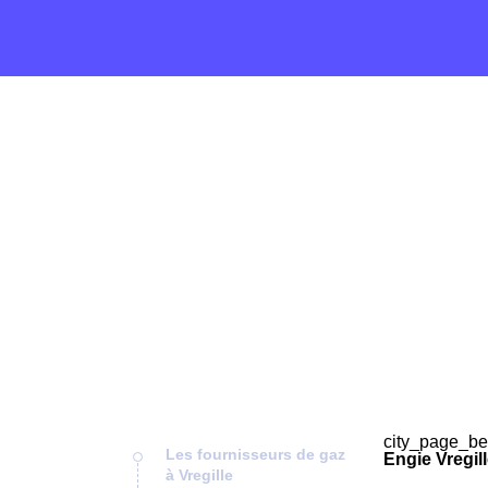
city_page_be
Les fournisseurs de gaz
Engie Vregil
à Vregille