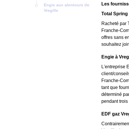
Les fourniss
Engie aux alentours de
Vregille
Total Spring 
Racheté par T
Franche-Comté
offres sans e
souhaitez joi
Engie à Vregi
L'entreprise 
client/consei
Franche-Comté
tant que fourn
déterminé par 
pendant trois 
EDF gaz Vregi
Contrairement