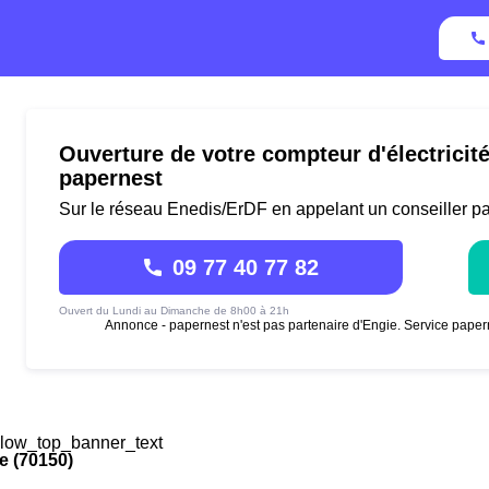
Ouverture de votre compteur d'électricité
papernest
Sur le réseau Enedis/ErDF en appelant un conseiller p
09 77 40 77 82
Ouvert du Lundi au Dimanche de 8h00 à 21h
Annonce - papernest n'est pas partenaire d'Engie. Service paper
low_top_banner_text
le (70150)