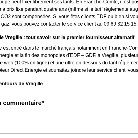
roupe peut fixer librement ses tarifs. En Franche-Comté, il est p
re à prix fixe pendant quatre ans (même si le tarif réglementé aug
CO2 sont compensées. Si vous êtes clients EDF ou bien si vous 
gaz, vous pouvez contacter le service client au 09 69 32 15 15.
e Vregille : tout savoir sur le premier fournisseur alternatif
e est entré dans le marché français notamment en Franche-Comté
énergie et la fin des monopoles d'EDF – GDF. à Vregille, plusieurs
fre web (100% en ligne) et une offre en dessous du tarif réglem
eur Direct Energie et souhaitez joindre leur service client, vo
entours de Vregille
n commentaire*