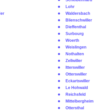
Lohr
er
Waldersbach
Blienschwiller
Dieffenthal
Surbourg
Woerth
Weislingen
Nothalten
Zellwiller
Itterswiller
Otterswiller
Eckartswiller
Le Hohwald
Reichsfeld
Mittelbergheim
Ottersthal