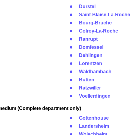
Durstel
Saint-Blaise-La-Roche
Bourg-Bruche
Colroy-La-Roche
Ranrupt
Domfessel
Dehlingen
Lorentzen
Waldhambach
Butten
Ratzwiller
Voellerdingen
medium (Complete department only)
Gottenhouse
Landersheim
Wolschheim