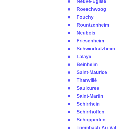
Neuve-Église
Roeschwoog
Fouchy
Rountzenheim
Neubois
Friesenheim
Schwindratzheim
Lalaye
Beinheim
Saint-Maurice
Thanvillé
Saulxures
Saint-Martin
Schirrhein
Schirrhoffen
Schopperten
Triembach-Au-Val