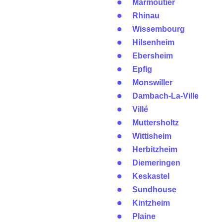
Marmoutier
Rhinau
Wissembourg
Hilsenheim
Ebersheim
Epfig
Monswiller
Dambach-La-Ville
Villé
Muttersholtz
Wittisheim
Herbitzheim
Diemeringen
Keskastel
Sundhouse
Kintzheim
Plaine