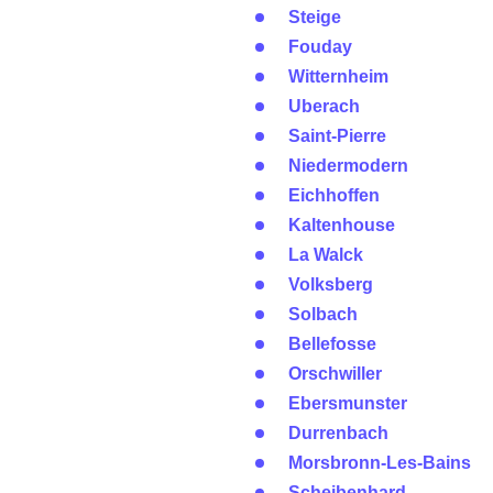
Steige
Fouday
Witternheim
Uberach
Saint-Pierre
Niedermodern
Eichhoffen
Kaltenhouse
La Walck
Volksberg
Solbach
Bellefosse
Orschwiller
Ebersmunster
Durrenbach
Morsbronn-Les-Bains
Scheibenhard