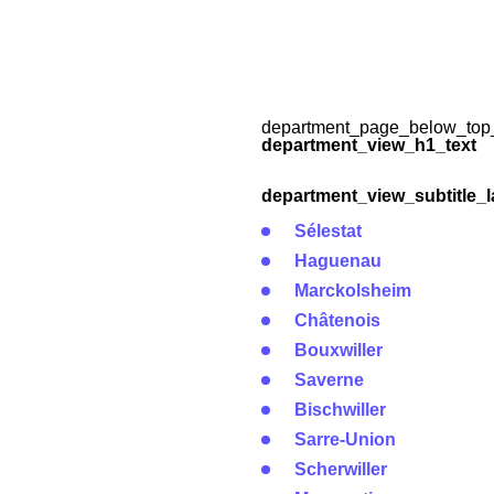
department_page_below_top_
department_view_h1_text
department_view_subtitle_l
Sélestat
Haguenau
Marckolsheim
Châtenois
Bouxwiller
Saverne
Bischwiller
Sarre-Union
Scherwiller