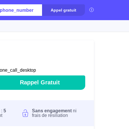
phone_number
Appel gratuit
one_call_desktop
Rappel Gratuit
 :
5
Sans engagement
ni
nt
frais de résiliation