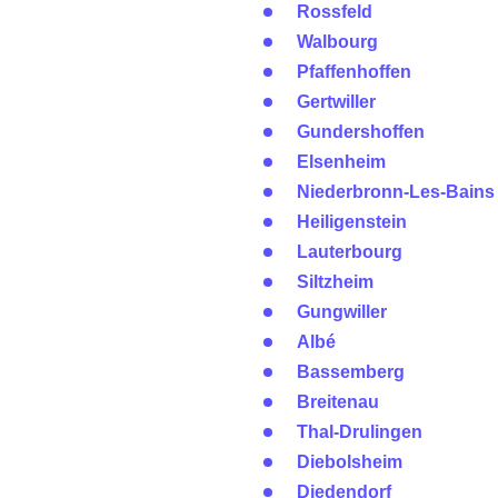
Rossfeld
Walbourg
Pfaffenhoffen
Gertwiller
Gundershoffen
Elsenheim
Niederbronn-Les-Bains
Heiligenstein
Lauterbourg
Siltzheim
Gungwiller
Albé
Bassemberg
Breitenau
Thal-Drulingen
Diebolsheim
Diedendorf