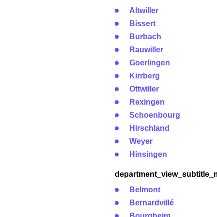
Altwiller
Bissert
Burbach
Rauwiller
Goerlingen
Kirrberg
Ottwiller
Rexingen
Schoenbourg
Hirschland
Weyer
Hinsingen
department_view_subtitle_
Belmont
Bernardvillé
Bourgheim