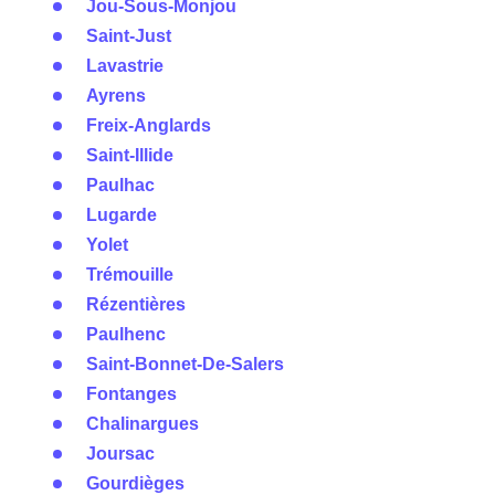
Jou-Sous-Monjou
Saint-Just
Lavastrie
Ayrens
Freix-Anglards
Saint-Illide
Paulhac
Lugarde
Yolet
Trémouille
Rézentières
Paulhenc
Saint-Bonnet-De-Salers
Fontanges
Chalinargues
Joursac
Gourdièges