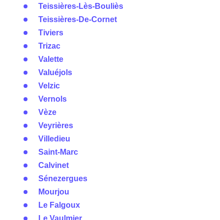
Teissières-Lès-Bouliès
Teissières-De-Cornet
Tiviers
Trizac
Valette
Valuéjols
Velzic
Vernols
Vèze
Veyrières
Villedieu
Saint-Marc
Calvinet
Sénezergues
Mourjou
Le Falgoux
Le Vaulmier