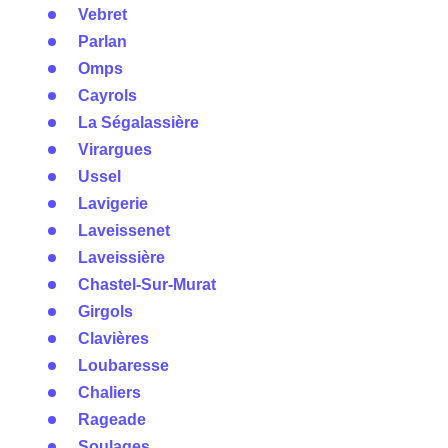
Vebret
Parlan
Omps
Cayrols
La Ségalassière
Virargues
Ussel
Lavigerie
Laveissenet
Laveissière
Chastel-Sur-Murat
Girgols
Clavières
Loubaresse
Chaliers
Rageade
Soulages