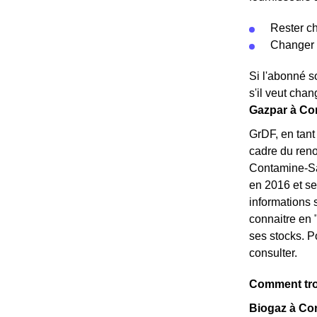
Rester ch
Changer d
Si l'abonné s
s'il veut chan
Gazpar à Co
GrDF, en tant
cadre du ren
Contamine-Sa
en 2016 et se
informations 
connaitre en 
ses stocks. P
consulter.
Comment trou
Biogaz à Con