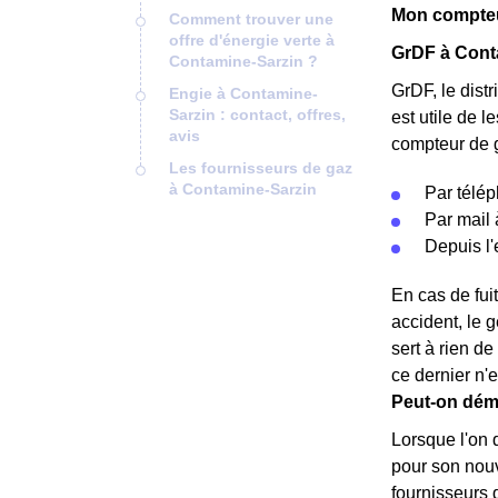
Mon compteu
Comment trouver une
offre d'énergie verte à
GrDF à Cont
Contamine-Sarzin ?
GrDF, le dist
Engie à Contamine-
Sarzin : contact, offres,
est utile de l
avis
compteur de ga
Les fournisseurs de gaz
à Contamine-Sarzin
Par télép
Par mail 
Depuis l'
En cas de fui
accident, le 
sert à rien d
ce dernier n'e
Peut-on dém
Lorsque l'on 
pour son nouv
fournisseurs 