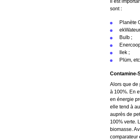
il est import
sont :
Planète O
ekWateur
Bulb ;
Enercoop
Ilek ;
Plüm, etc
Contamine-Sa
Alors que de 
à 100%. En ef
en énergie pr
elle tend à a
auprès de pet
100% verte. L
biomasse. Ava
comparateur e