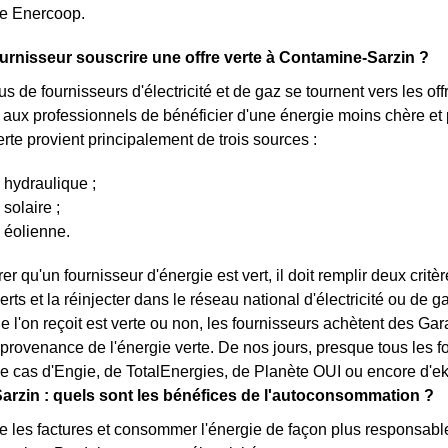
re Enercoop.
urnisseur souscrire une offre verte à Contamine-Sarzin ?
s de fournisseurs d'électricité et de gaz se tournent vers les of
et aux professionnels de bénéficier d'une énergie moins chère e
verte provient principalement de trois sources :
 hydraulique ;
 solaire ;
 éolienne.
r qu'un fournisseur d'énergie est vert, il doit remplir deux critè
rts et la réinjecter dans le réseau national d'électricité ou de 
que l'on reçoit est verte ou non, les fournisseurs achètent des G
 provenance de l'énergie verte. De nos jours, presque tous les f
e cas d'Engie, de TotalEnergies, de Planète OUI ou encore d'e
rzin : quels sont les bénéfices de l'autoconsommation ?
re les factures et consommer l'énergie de façon plus responsabl