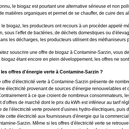
nnu, le biogaz est pourtant une alternative sérieuse et non pollu
de matières organiques et permet de se chauffer, de cuire des a
 le biogaz, les producteurs ont recours à un procéder appelé métha
, sous l'effet de bactéries, de déchets domestiques ou d'élevage
ns les décharges, les producteurs utilisent des méthaniseurs p
itez souscrire une offre de biogaz à Contamine-Sarzin, vous de
 biogaz étant encore en plein développement, les offres ne son
 les offres d'énergie verte à Contamine-Sarzin ?
 offre d'électricité verte à Contamine-Sarzin présente de nombr
une électricité provenant de sources d'énergie renouvelables et 
. Contrairement à ce que croient de nombreux consommateurs, les
git d'offres de marché dont le prix du kWh est inférieur au tarif ré
 de l'électricité verte provient d'usines hydro-électriques, puis 
te cette électricité aux fournisseurs d'énergie qui la commercial
ntamine-Sarzin. Même si les offres d'électricité verte se retrouv