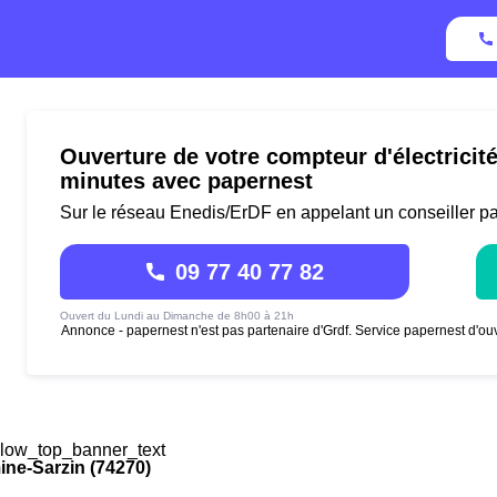
Ouverture de votre compteur d'électricit
minutes avec papernest
Sur le réseau Enedis/ErDF en appelant un conseiller p
09 77 40 77 82
Ouvert du Lundi au Dimanche de 8h00 à 21h
Annonce - papernest n'est pas partenaire d'Grdf. Service papernest d'ouv
low_top_banner_text
ne-Sarzin (74270)