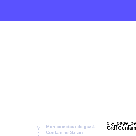
city_page_be
Mon compteur de gaz à
Grdf Contami
Contamine-Sarzin