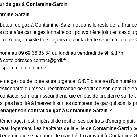
r de gaz à Contamine-Sarzin
amine-Sarzin
ributeur de gaz à Contamine-Sarzin et dans le reste de la Franc
es connaître car le gestionnaire doit pouvoir être joint en cas d
z. Ainsi, il existe trois façons de contacter le service client de
hone au 09 69 36 35 34 du lundi au vendredi de 9h à 17h ;
à cette adresse
contact@grdf.fr
;
espace client en ligne.
te de gaz ou de toute autre urgence, GrDF dispose d'un numéro ver
gestionnaire du réseau recommande de sortir de son domicile en a
e contacter son fournisseur d'énergie en cas de problème sur le
st pas habilité à intervenir sur les compteur de gaz qui sont la 
énager son contrat de gaz à Contamine-Sarzin ?
déménage, il est impératif de résilier ses contrats d'énergie p
eau logement. Les habitants de la ville de Contamine-Sarzin pe
d'énergie qui se partagent le marché. En arrivant à Contamine-S