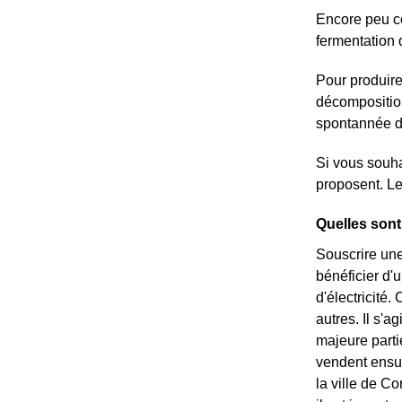
Encore peu co
fermentation 
Pour produire
décomposition
spontannée da
Si vous souha
proposent. Le
Quelles sont
Souscrire une
bénéficier d'
d'électricité
autres. Il s'a
majeure partie
vendent ensui
la ville de Co