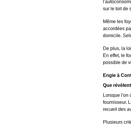
l'autoconsomm
sur le toit de
Même les foy
accordées par
domicile. Sel
De plus, la lo
En effet, le f
possible de v
Engie à Cont
Que révèlent
Lorsque l'on 
fournisseur. 
recueil des av
Plusieurs cri