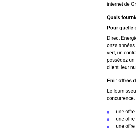
internet de G
Quels fourni
Pour quelle 
Direct Energie
onze années d
vert, un contr
possédez un c
client, leur n
Eni : offres 
Le fournisseu
concurrence. 
une offre
une offre
une offre