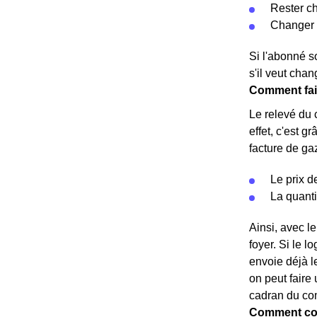
Rester ch
Changer d
Si l'abonné s
s'il veut chan
Comment fair
Le relevé du 
effet, c'est 
facture de g
Le prix d
La quant
Ainsi, avec l
foyer. Si le 
envoie déjà l
on peut faire 
cadran du comp
Comment con