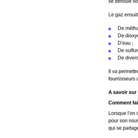
se déroule so
Le gaz ensuit
De métha
De dioxyd
D'eau ;
De sulfur
De diver
Il va permett
fournisseurs 
A savoir sur
Comment fai
Lorsque l'on 
pour son nouv
qui se partag