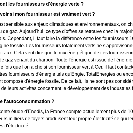
sont les fournisseurs d'énergie verte ?
ir si mon fournisseur est vraiment vert ?
est sensible aux enjeux climatiques et environnementaux, on che
ou de gaz. Aujourd'hui, ce type d'offres se retrouve chez la major
is. Cependant, il faut faire la différence entre les fournisseurs 
rigine fossile. Les fournisseurs totalement verts ne s'approviso
ocaux. Cela veut dire que le mix énergétique de ces fournisseurs
de gaz venant du charbon. Toute l'énergie est issue de l'énergie
fois que l'on a choisi son fournisseur vert à Ger, il faut contact
res fournisseurs d'énergie tels qu'Engie, TotalEnergies ou encor
t composé d'énergie fossile. De ce fait, ils ne sont pas considé
 de leurs activités concernent le développement des industries f
ue l'autoconsommation ?
cente étude d'Enedis, la France compte actuellement plus de 
eurs milliers de foyers produisent leur propre électricité ce qui 
s d'électricité.