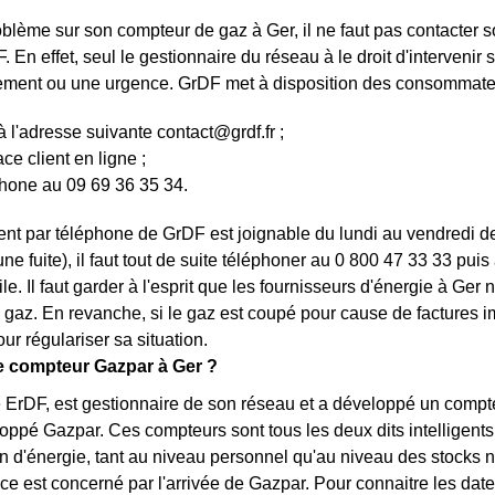
blème sur son compteur de gaz à Ger, il ne faut pas contacter so
. En effet, seul le gestionnaire du réseau à le droit d'intervenir
ement ou une urgence. GrDF met à disposition des consommateu
à l'adresse suivante
contact@grdf.fr
;
ce client en ligne ;
phone au 09 69 36 35 34.
ient par téléphone de GrDF est joignable du lundi au vendredi d
e fuite), il faut tout de suite téléphoner au 0 800 47 33 33 puis
e. Il faut garder à l'esprit que les fournisseurs d'énergie à Ger 
gaz. En revanche, si le gaz est coupé pour cause de factures i
ur régulariser sa situation.
le compteur Gazpar à Ger ?
rDF, est gestionnaire de son réseau et a développé un compteu
ppé Gazpar. Ces compteurs sont tous les deux dits intelligents 
 d'énergie, tant au niveau personnel qu'au niveau des stocks 
nce est concerné par l'arrivée de Gazpar. Pour connaitre les dat