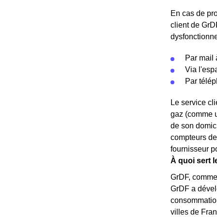
En cas de pro
client de GrDF
dysfonctionn
Par mail 
Via l'espa
Par télé
Le service cl
gaz (comme un
de son domicil
compteurs de 
fournisseur po
À quoi sert 
GrDF, comme E
GrDF a dévelo
consommation
villes de Fra