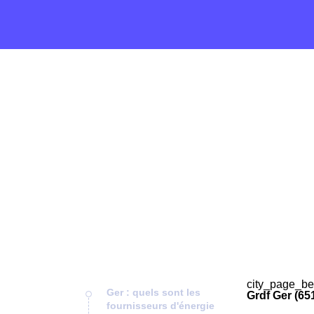
city_page_be
Ger : quels sont les
Grdf Ger (65
fournisseurs d'énergie