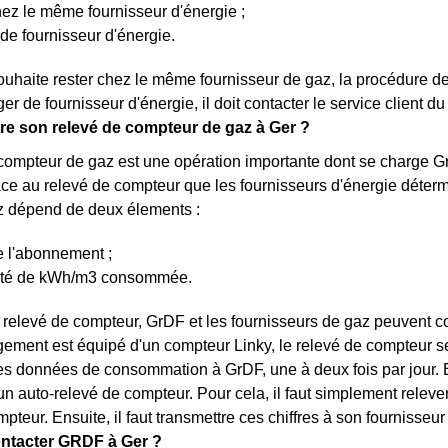
ez le même fournisseur d'énergie ;
e fournisseur d'énergie.
ouhaite rester chez le même fournisseur de gaz, la procédure 
ger de fournisseur d'énergie, il doit contacter le service client d
e son relevé de compteur de gaz à Ger ?
compteur de gaz est une opération importante dont se charge Gr
grâce au relevé de compteur que les fournisseurs d'énergie déter
az dépend de deux élements :
e l'abonnement ;
ité de kWh/m3 consommée.
e relevé de compteur, GrDF et les fournisseurs de gaz peuvent co
logement est équipé d'un compteur Linky, le relevé de compteur s
es données de consommation à GrDF, une à deux fois par jour. Enf
un auto-relevé de compteur. Pour cela, il faut simplement relever 
teur. Ensuite, il faut transmettre ces chiffres à son fournisseur
tacter GRDF à Ger ?