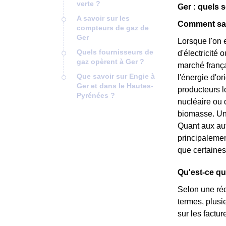
verte ?
Ger : quels 
A savoir sur les
Comment savo
compteurs de gaz de
Ger
Lorsque l'on 
Quels fournisseurs de
d'électricité 
gaz opèrent à Ger ?
marché frança
Que savoir sur Engie à
l'énergie d'o
Ger et dans le Hautes-
producteurs l
Pyrénées ?
nucléaire ou 
biomasse. Une 
Quant aux aut
principalemen
que certaines
Qu'est-ce q
Selon une ré
termes, plusi
sur les facture