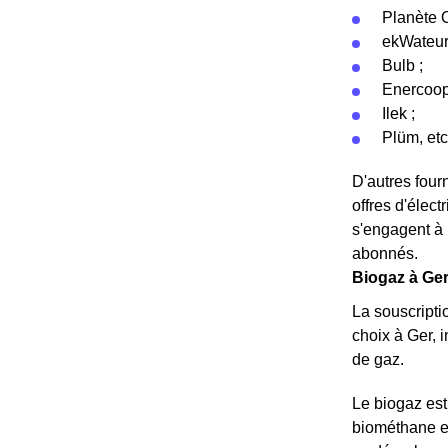
Planète O
ekWateur
Bulb ;
Enercoop
Ilek ;
Plüm, etc
D'autres fou
offres d'élect
s'engagent à 
abonnés.
Biogaz à Ger 
La souscripti
choix à Ger, 
de gaz.
Le biogaz est
biométhane en