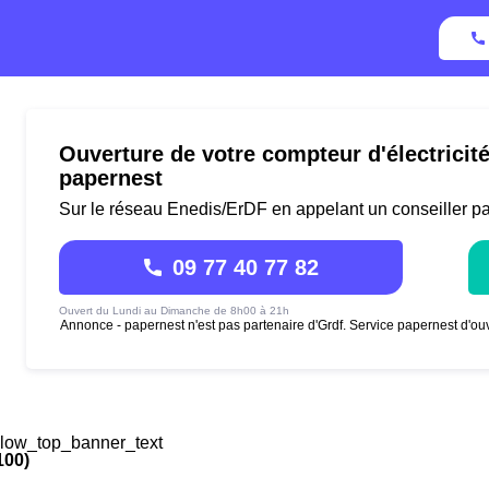
Ouverture de votre compteur d'électricit
papernest
Sur le réseau Enedis/ErDF en appelant un conseiller p
09 77 40 77 82
Ouvert du Lundi au Dimanche de 8h00 à 21h
Annonce - papernest n'est pas partenaire d'Grdf. Service papernest d'ouv
low_top_banner_text
100)