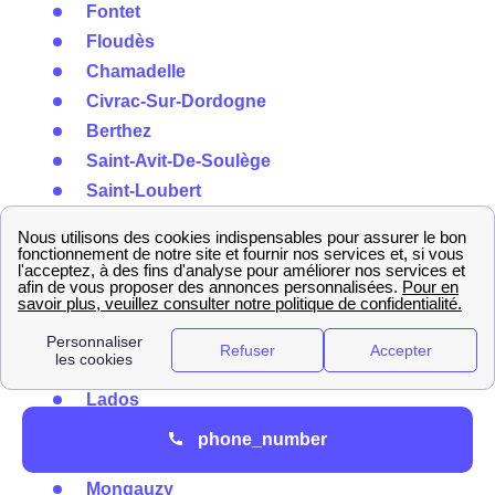
Fontet
Floudès
Chamadelle
Civrac-Sur-Dordogne
Berthez
Saint-Avit-De-Soulège
Saint-Loubert
Saint-Pardon-De-Conques
Blaignac
Bieujac
Loupiac-De-La-Réole
Saint-Laurent-Du-Plan
Origne
Lados
Saint-Hilaire-De-La-Noaille
phone_number
Louchats
Mongauzy