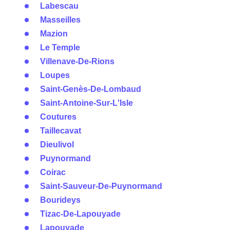
Labescau
Masseilles
Mazion
Le Temple
Villenave-De-Rions
Loupes
Saint-Genès-De-Lombaud
Saint-Antoine-Sur-L'Isle
Coutures
Taillecavat
Dieulivol
Puynormand
Coirac
Saint-Sauveur-De-Puynormand
Bourideys
Tizac-De-Lapouyade
Lapouyade