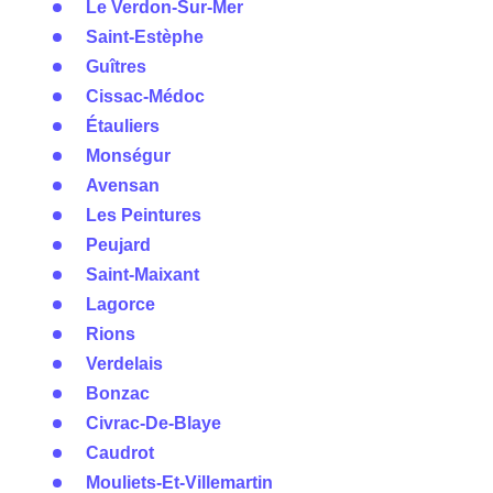
Le Verdon-Sur-Mer
Saint-Estèphe
Guîtres
Cissac-Médoc
Étauliers
Monségur
Avensan
Les Peintures
Peujard
Saint-Maixant
Lagorce
Rions
Verdelais
Bonzac
Civrac-De-Blaye
Caudrot
Mouliets-Et-Villemartin