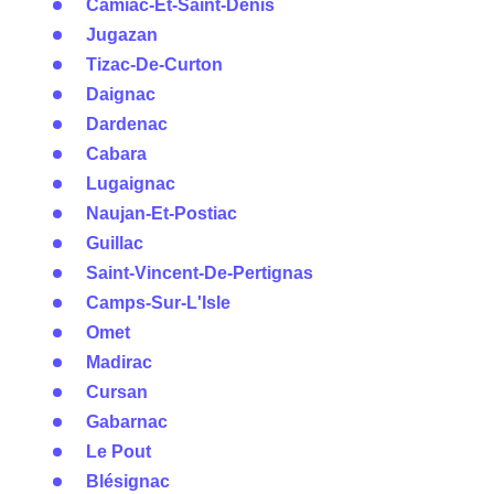
Camiac-Et-Saint-Denis
Jugazan
Tizac-De-Curton
Daignac
Dardenac
Cabara
Lugaignac
Naujan-Et-Postiac
Guillac
Saint-Vincent-De-Pertignas
Camps-Sur-L'Isle
Omet
Madirac
Cursan
Gabarnac
Le Pout
Blésignac