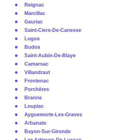
Reignac
Marcillac
Gauriac
Saint-Ciers-De-Canesse
Lugos
Budos
Saint-Aubin-De-Blaye
Camarsac
Villandraut
Frontenac
Porchères
Branne
Loupiac
Ayguemorte-Les-Graves
Arbanats
Bayon-Sur-Gironde
Les Artigues-De-Lussac