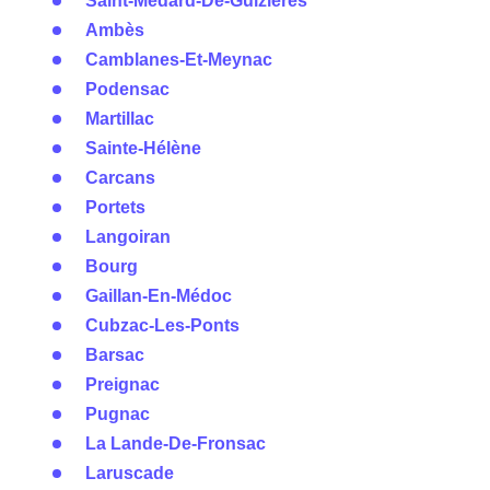
Saint-Médard-De-Guizières
Ambès
Camblanes-Et-Meynac
Podensac
Martillac
Sainte-Hélène
Carcans
Portets
Langoiran
Bourg
Gaillan-En-Médoc
Cubzac-Les-Ponts
Barsac
Preignac
Pugnac
La Lande-De-Fronsac
Laruscade