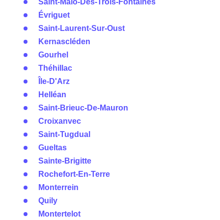
Saint-Malo-Des-Trois-Fontaines
Évriguet
Saint-Laurent-Sur-Oust
Kernascléden
Gourhel
Théhillac
Île-D'Arz
Helléan
Saint-Brieuc-De-Mauron
Croixanvec
Saint-Tugdual
Gueltas
Sainte-Brigitte
Rochefort-En-Terre
Monterrein
Quily
Montertelot