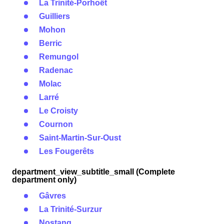
La Trinité-Porhoët
Guilliers
Mohon
Berric
Remungol
Radenac
Molac
Larré
Le Croisty
Cournon
Saint-Martin-Sur-Oust
Les Fougerêts
department_view_subtitle_small (Complete
department only)
Gâvres
La Trinité-Surzur
Nostang