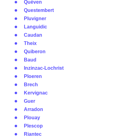
Quéven
Questembert
Pluvigner
Languidic
Caudan
Theix
Quiberon
Baud
Inzinzac-Lochrist
Ploeren
Brech
Kervignac
Guer
Arradon
Plouay
Plescop
Riantec