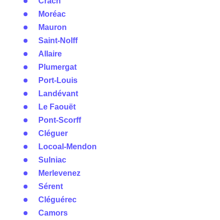
Crach
Moréac
Mauron
Saint-Nolff
Allaire
Plumergat
Port-Louis
Landévant
Le Faouët
Pont-Scorff
Cléguer
Locoal-Mendon
Sulniac
Merlevenez
Sérent
Cléguérec
Camors