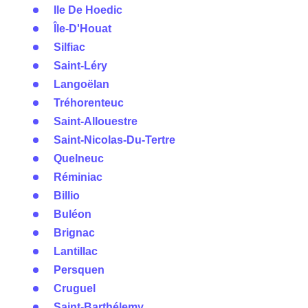
Ile De Hoedic
Île-D'Houat
Silfiac
Saint-Léry
Langoëlan
Tréhorenteuc
Saint-Allouestre
Saint-Nicolas-Du-Tertre
Quelneuc
Réminiac
Billio
Buléon
Brignac
Lantillac
Persquen
Cruguel
Saint-Barthélemy