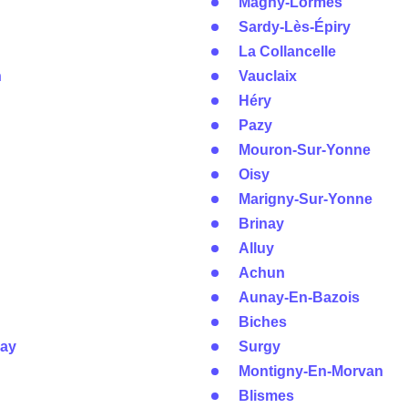
Magny-Lormes
Sardy-Lès-Épiry
La Collancelle
n
Vauclaix
Héry
Pazy
Mouron-Sur-Yonne
Oisy
Marigny-Sur-Yonne
Brinay
Alluy
Achun
Aunay-En-Bazois
Biches
nay
Surgy
Montigny-En-Morvan
Blismes