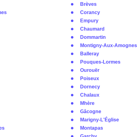
Brèves
mes
Corancy
Empury
Chaumard
Dommartin
Montigny-Aux-Amognes
Balleray
Pouques-Lormes
Ourouër
Poiseux
Dornecy
Chalaux
Mhère
Gâcogne
Marigny-L'Église
es
Montapas
Garchy