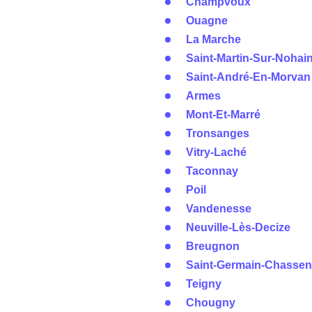
Champvoux
Ouagne
La Marche
Saint-Martin-Sur-Nohai
Saint-André-En-Morvan
Armes
Mont-Et-Marré
Tronsanges
Vitry-Laché
Taconnay
Poil
Vandenesse
Neuville-Lès-Decize
Breugnon
Saint-Germain-Chasse
Teigny
Chougny