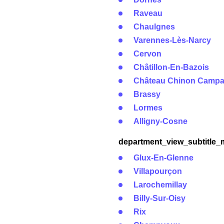
Raveau
Chaulgnes
Varennes-Lès-Narcy
Cervon
Châtillon-En-Bazois
Château Chinon Camp
Brassy
Lormes
Alligny-Cosne
department_view_subtitle_
Glux-En-Glenne
Villapourçon
Larochemillay
Billy-Sur-Oisy
Rix