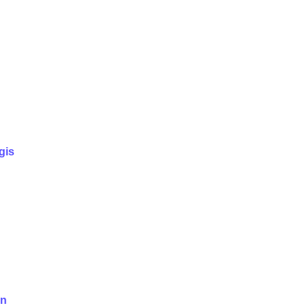
gis
in