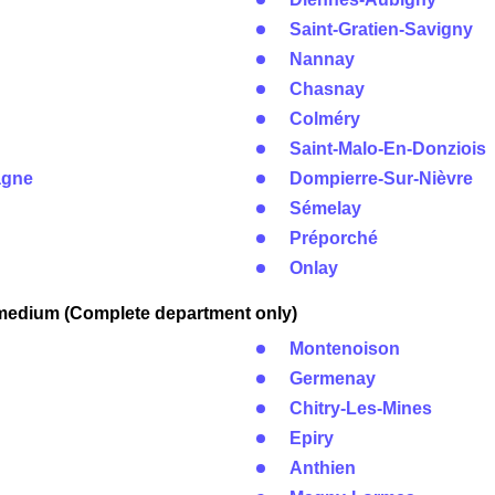
Saint-Gratien-Savigny
Nannay
Chasnay
Colméry
Saint-Malo-En-Donziois
agne
Dompierre-Sur-Nièvre
Sémelay
Préporché
Onlay
medium (Complete department only)
Montenoison
Germenay
Chitry-Les-Mines
Epiry
Anthien