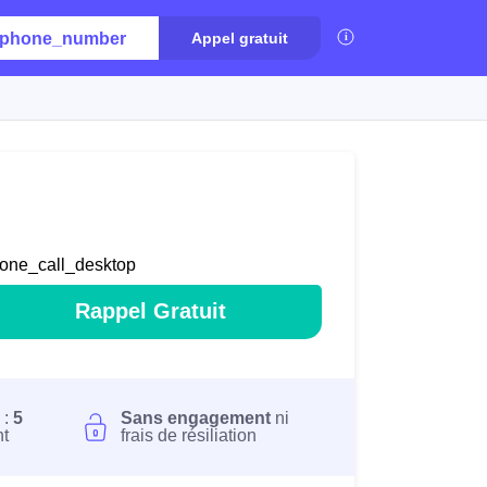
phone_number
Appel gratuit
one_call_desktop
Rappel Gratuit
 :
5
Sans engagement
ni
nt
frais de résiliation