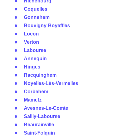
Richebourg
Coquelles
Gonnehem
Bouvigny-Boyeffles
Locon
Verton
Labourse
Annequin
Hinges
Racquinghem
Noyelles-Lès-Vermelles
Corbehem
Mametz
Avesnes-Le-Comte
Sailly-Labourse
Beaurainville
Saint-Folquin