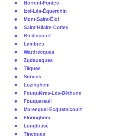
Norrent-Fontes
Izel-Lès-Équerchin
Mont-Saint-Éloi
Saint-Hilaire-Cottes
Roclincourt
Lambres
Wardrecques
Zudausques
Tilques
Servins
Lozinghem
Fouquières-Lès-Béthune
Fouquereuil
Maresquel-Ecquemicourt
Floringhem
Longfossé
Tincques