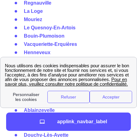
Regnauville
La Loge
Mouriez
Le Quesnoy-En-Artois
Bouin-Plumoison
Vacqueriette-Erquières
Henneveux
Le Wast
Longueville
Nabringhen
Barly
Bienvillers-Au-Bois
Gommecourt
Ablainzevelle
Ayette
applink_navbar_label
Adinfer
Douchy-Lès-Ayette