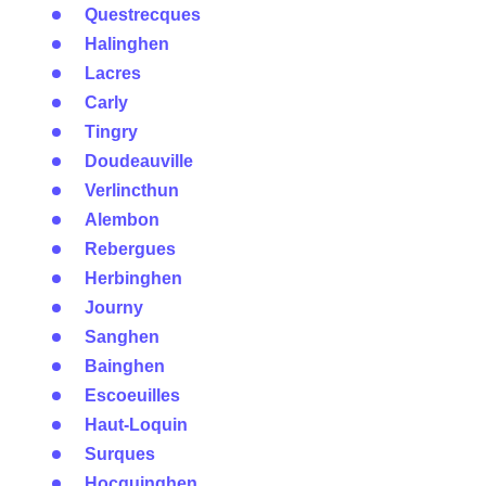
Questrecques
Halinghen
Lacres
Carly
Tingry
Doudeauville
Verlincthun
Alembon
Rebergues
Herbinghen
Journy
Sanghen
Bainghen
Escoeuilles
Haut-Loquin
Surques
Hocquinghen