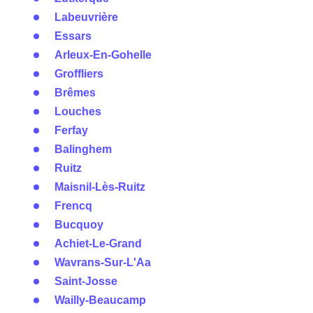
Labeuvrière
Essars
Arleux-En-Gohelle
Groffliers
Brêmes
Louches
Ferfay
Balinghem
Ruitz
Maisnil-Lès-Ruitz
Frencq
Bucquoy
Achiet-Le-Grand
Wavrans-Sur-L'Aa
Saint-Josse
Wailly-Beaucamp