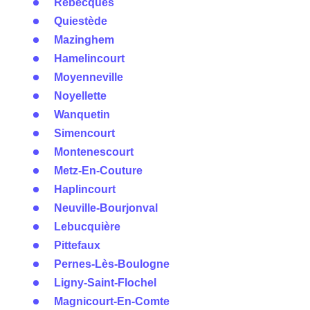
Rebecques
Quiestède
Mazinghem
Hamelincourt
Moyenneville
Noyellette
Wanquetin
Simencourt
Montenescourt
Metz-En-Couture
Haplincourt
Neuville-Bourjonval
Lebucquière
Pittefaux
Pernes-Lès-Boulogne
Ligny-Saint-Flochel
Magnicourt-En-Comte