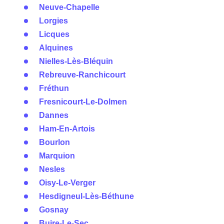
Neuve-Chapelle
Lorgies
Licques
Alquines
Nielles-Lès-Bléquin
Rebreuve-Ranchicourt
Fréthun
Fresnicourt-Le-Dolmen
Dannes
Ham-En-Artois
Bourlon
Marquion
Nesles
Oisy-Le-Verger
Hesdigneul-Lès-Béthune
Gosnay
Buire-Le-Sec