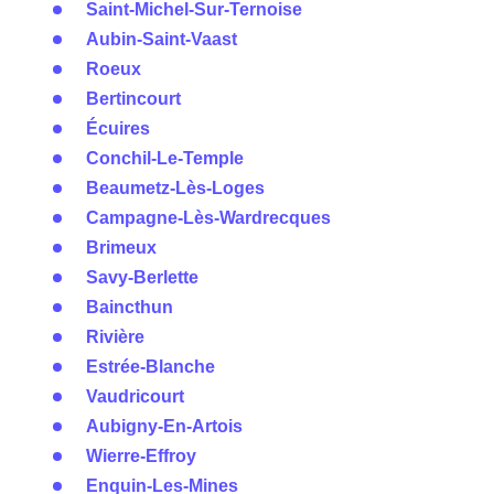
Saint-Michel-Sur-Ternoise
Aubin-Saint-Vaast
Roeux
Bertincourt
Écuires
Conchil-Le-Temple
Beaumetz-Lès-Loges
Campagne-Lès-Wardrecques
Brimeux
Savy-Berlette
Baincthun
Rivière
Estrée-Blanche
Vaudricourt
Aubigny-En-Artois
Wierre-Effroy
Enquin-Les-Mines