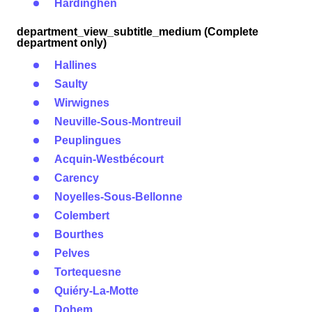
Hardinghen
department_view_subtitle_medium (Complete
department only)
Hallines
Saulty
Wirwignes
Neuville-Sous-Montreuil
Peuplingues
Acquin-Westbécourt
Carency
Noyelles-Sous-Bellonne
Colembert
Bourthes
Pelves
Tortequesne
Quiéry-La-Motte
Dohem