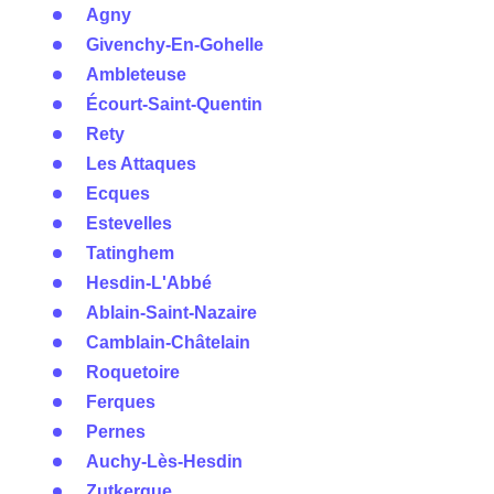
Agny
Givenchy-En-Gohelle
Ambleteuse
Écourt-Saint-Quentin
Rety
Les Attaques
Ecques
Estevelles
Tatinghem
Hesdin-L'Abbé
Ablain-Saint-Nazaire
Camblain-Châtelain
Roquetoire
Ferques
Pernes
Auchy-Lès-Hesdin
Zutkerque