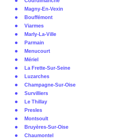
Courdimanche
Magny-En-Vexin
Bouffémont
Viarmes
Marly-La-Ville
Parmain
Menucourt
Mériel
La Frette-Sur-Seine
Luzarches
Champagne-Sur-Oise
Survilliers
Le Thillay
Presles
Montsoult
Bruyères-Sur-Oise
Chaumontel