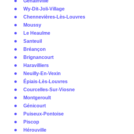
Genainville
Wy-Dit-Joli-Village
Chennevières-Lès-Louvres
Moussy
Le Heaulme
Santeuil
Bréançon
Brignancourt
Haravilliers
Neuilly-En-Vexin
Épiais-Lès-Louvres
Courcelles-Sur-Viosne
Montgeroult
Génicourt
Puiseux-Pontoise
Piscop
Hérouville