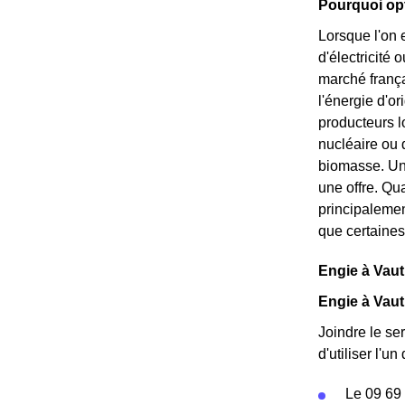
Pourquoi opt
Lorsque l'on 
d'électricité 
marché frança
l'énergie d'o
producteurs l
nucléaire ou 
biomasse. Une 
une offre. Qu
principalemen
que certaines
Engie à Vauth
Engie à Vaut
Joindre le ser
d'utiliser l'
Le 09 69 