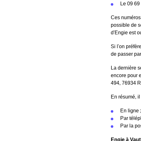
Le 09 69 
Ces numéros d
possible de s
d'Engie est o
Si l'on préfè
de passer par
La dernière so
encore pour e
494, 76934
En résumé, il 
En ligne 
Par télép
Par la po
Engie à Vaut