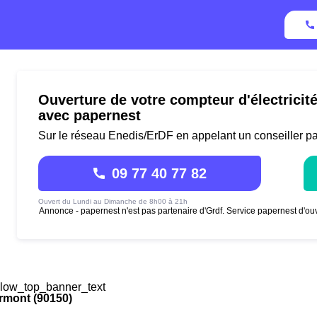
Ouverture de votre compteur d'électricit
avec papernest
Sur le réseau Enedis/ErDF en appelant un conseiller p
09 77 40 77 82
Ouvert du Lundi au Dimanche de 8h00 à 21h
Annonce - papernest n'est pas partenaire d'Grdf. Service papernest d'ouv
low_top_banner_text
rmont (90150)