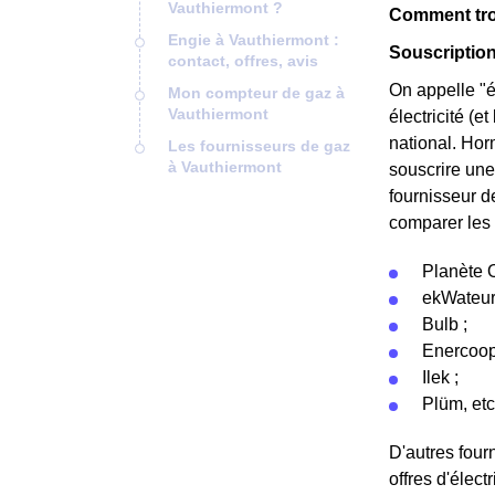
Vauthiermont ?
Comment trou
Engie à Vauthiermont :
Souscription
contact, offres, avis
On appelle "é
Mon compteur de gaz à
Vauthiermont
électricité (e
national. Hor
Les fournisseurs de gaz
à Vauthiermont
souscrire une 
fournisseur de
comparer les 
Planète O
ekWateur
Bulb ;
Enercoop
Ilek ;
Plüm, etc
D'autres fou
offres d'élect