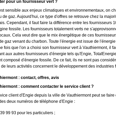
er pour un fournisseur vert ?
est sensible aux enjeux climatiques et environnementaux, on che
ou de gaz. Aujourd'hui, ce type d'offres se retrouve chez la major
is. Cependant, il faut faire la différence entre les fournisseurs 
rigine fossile. Les fournisseurs totalement verts ne s'approviso
ocaux. Cela veut dire que le mix énergétique de ces fournisseurs
de gaz venant du charbon. Toute l'énergie est issue de l'énergie
fois que l'on a choisi son fournisseur vert à Vauthiermont, il fa
ant aux autres fournisseurs d'énergie tels qu'Engie, TotalEnergi
t composé d'énergie fossile. De ce fait, ils ne sont pas considé
 de leurs activités concernent le développement des industries f
iermont : contact, offres, avis
hiermont : comment contacter le service client ?
vice client d'Engie depuis la ville de Vauthiermont peut se faire
un des deux numéros de téléphone d'Engie :
39 99 93 pour les particuliers ;