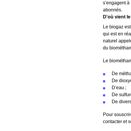
s'engagent à 
abonnés.
D'où vient l
Le biogaz est
qui est en ré
naturel appel
du biométhane
Le biométhane
De métha
De dioxyd
D'eau ;
De sulfur
De diver
Pour souscrire
contacter et 