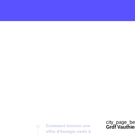
city_page_be
Comment trouver une
Grdf Vauthie
offre d'énergie verte à