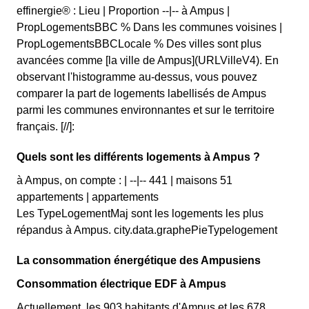
effinergie® : Lieu | Proportion --|-- à Ampus |
PropLogementsBBC % Dans les communes voisines |
PropLogementsBBCLocale % Des villes sont plus
avancées comme [la ville de Ampus](URLVilleV4). En
observant l'histogramme au-dessus, vous pouvez
comparer la part de logements labellisés de Ampus
parmi les communes environnantes et sur le territoire
français. [//]:
Quels sont les différents logements à Ampus ?
à Ampus, on compte : | --|-- 441 | maisons 51
appartements | appartements
Les TypeLogementMaj sont les logements les plus
répandus à Ampus. city.data.graphePieTypelogement
La consommation énergétique des Ampusiens
Consommation électrique EDF à Ampus
Actuellement, les 903 habitants d'Ampus et les 678