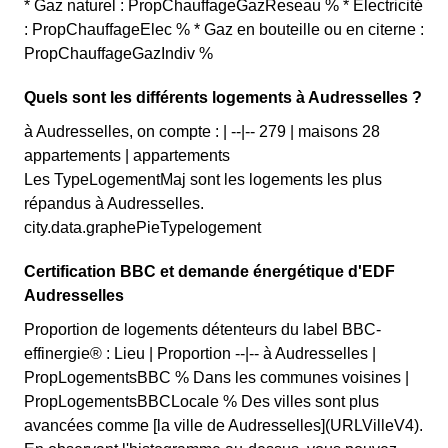
* Gaz naturel : PropChauffageGazReseau % * Electricité
: PropChauffageElec % * Gaz en bouteille ou en citerne :
PropChauffageGazIndiv %
Quels sont les différents logements à Audresselles ?
à Audresselles, on compte : | --|-- 279 | maisons 28
appartements | appartements
Les TypeLogementMaj sont les logements les plus
répandus à Audresselles.
city.data.graphePieTypelogement
Certification BBC et demande énergétique d'EDF
Audresselles
Proportion de logements détenteurs du label BBC-
effinergie® : Lieu | Proportion --|-- à Audresselles |
PropLogementsBBC % Dans les communes voisines |
PropLogementsBBCLocale % Des villes sont plus
avancées comme [la ville de Audresselles](URLVilleV4).