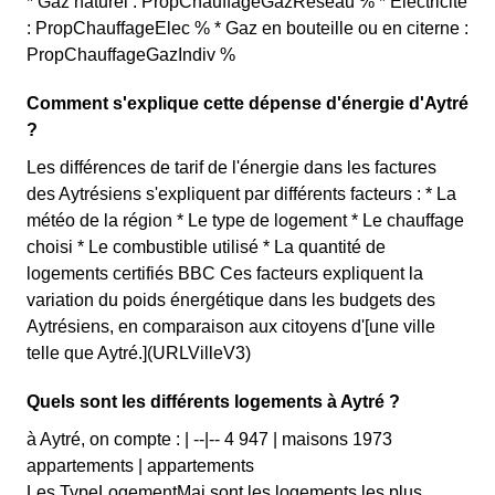
* Gaz naturel : PropChauffageGazReseau % * Electricité
: PropChauffageElec % * Gaz en bouteille ou en citerne :
PropChauffageGazIndiv %
Comment s'explique cette dépense d'énergie d'Aytré
?
Les différences de tarif de l'énergie dans les factures
des Aytrésiens s'expliquent par différents facteurs : * La
météo de la région * Le type de logement * Le chauffage
choisi * Le combustible utilisé * La quantité de
logements certifiés BBC Ces facteurs expliquent la
variation du poids énergétique dans les budgets des
Aytrésiens, en comparaison aux citoyens d'[une ville
telle que Aytré.](URLVilleV3)
Quels sont les différents logements à Aytré ?
à Aytré, on compte : | --|-- 4 947 | maisons 1973
appartements | appartements
Les TypeLogementMaj sont les logements les plus