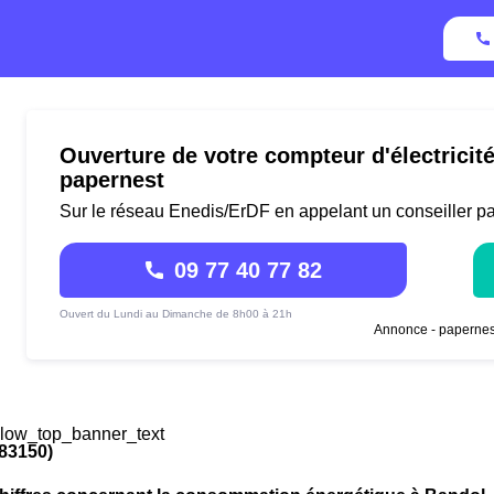
Ouverture de votre compteur d'électricit
papernest
Sur le réseau Enedis/ErDF en appelant un conseiller p
09 77 40 77 82
Ouvert du Lundi au Dimanche de 8h00 à 21h
Annonce - papernes
low_top_banner_text
83150)