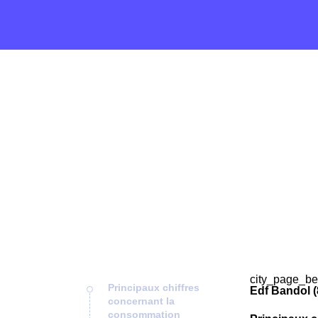
city_page_be
Principaux chiffres
Edf Bandol (
concernant la
consommation