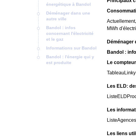
Principaux c
énergétique à Bandol
Consommatio
Déménager dans une
autre ville
Actuellement
Bandol : infos
MWh d'électri
concernant l'électricité
et le gaz
Déménager da
Informations sur Bandol
Bandol : info
Bandol : l'énergie qui y
Le compteur
est produite
TableauLinky
Les ELD: de
ListeELDPro
Les informat
ListeAgence
Les liens uti