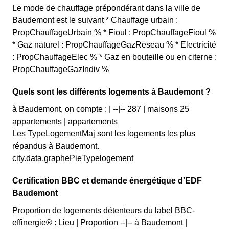
Le mode de chauffage prépondérant dans la ville de
Baudemont est le suivant * Chauffage urbain :
PropChauffageUrbain % * Fioul : PropChauffageFioul %
* Gaz naturel : PropChauffageGazReseau % * Electricité
: PropChauffageElec % * Gaz en bouteille ou en citerne :
PropChauffageGazIndiv %
Quels sont les différents logements à Baudemont ?
à Baudemont, on compte : | --|-- 287 | maisons 25
appartements | appartements
Les TypeLogementMaj sont les logements les plus
répandus à Baudemont.
city.data.graphePieTypelogement
Certification BBC et demande énergétique d'EDF
Baudemont
Proportion de logements détenteurs du label BBC-
effinergie® : Lieu | Proportion --|-- à Baudemont |