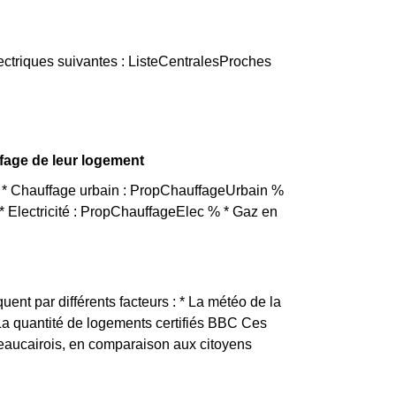
ectriques suivantes : ListeCentralesProches
ffage de leur logement
t * Chauffage urbain : PropChauffageUrbain %
 Electricité : PropChauffageElec % * Gaz en
uent par différents facteurs : * La météo de la
 La quantité de logements certifiés BBC Ces
Beaucairois, en comparaison aux citoyens