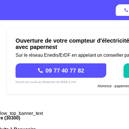
Ouverture de votre compteur d'électricit
avec papernest
Sur le réseau Enedis/ErDF en appelant un conseiller p
09 77 40 77 82
Ouvert du Lundi au Dimanche de 8h00 à 21h
Annonce - papernes
low_top_banner_text
e (30300)