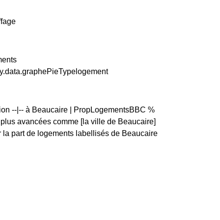
ffage
ments
ity.data.graphePieTypelogement
rtion --|-- à Beaucaire | PropLogementsBBC %
lus avancées comme [la ville de Beaucaire]
la part de logements labellisés de Beaucaire