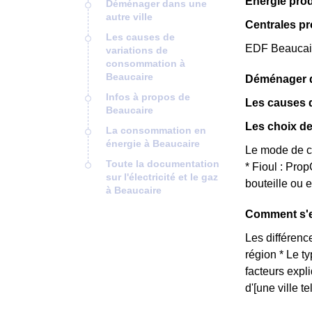
Énergie prod
Déménager dans une
autre ville
Centrales p
Les causes de
EDF Beaucaire
variations de
consommation à
Beaucaire
Déménager da
Infos à propos de
Les causes 
Beaucaire
Les choix de
La consommation en
énergie à Beaucaire
Le mode de ch
Toute la documentation
* Fioul : Pr
sur l'électricité et le gaz
bouteille ou 
à Beaucaire
Comment s'e
Les différence
région * Le t
facteurs expl
d'[une ville 