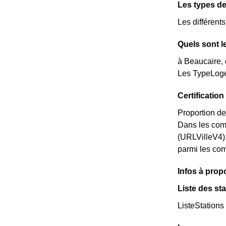
Les types de
Les différent
Quels sont l
à Beaucaire, 
Les TypeLoge
Certificati
Proportion de
Dans les com
(URLVilleV4)
parmi les comm
Infos à prop
Liste des st
ListeStations