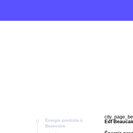
city_page_be
Énergie produite à
Edf Beaucair
Beaucaire