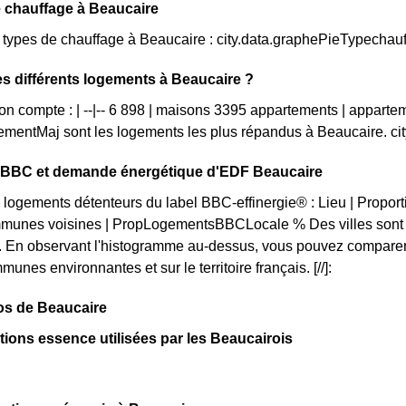
 chauffage à Beaucaire
s types de chauffage à Beaucaire : city.data.graphePieTypechau
es différents logements à Beaucaire ?
on compte : | --|-- 6 898 | maisons 3395 appartements | apparte
mentMaj sont les logements les plus répandus à Beaucaire. c
on BBC et demande énergétique d'EDF Beaucaire
 logements détenteurs du label BBC-effinergie® : Lieu | Propo
munes voisines | PropLogementsBBCLocale % Des villes sont p
. En observant l'histogramme au-dessus, vous pouvez comparer 
unes environnantes et sur le territoire français. [//]:
os de Beaucaire
ations essence utilisées par les Beaucairois