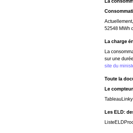
La consomma
Consommatio
Actuellement
52548 MWh d'é
La charge én
La consommat
sur une durée
site du minis
Toute la docu
Le compteur
TableauLinky
Les ELD: de
ListeELDPro