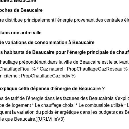
uite à Beaucaire
roches de Beaucaire
 distribue principalement l'énergie provenant des centrales él
ns une autre ville
de variations de consommation à Beaucaire
s habitants de Beaucaire pour l'énergie principale de chau
auffage prépondérant dans la ville de Beaucaire est le suivan
opChauffageFioul % * Gaz naturel : PropChauffageGazReseau % *
en citerne : PropChauffageGazIndiv %
xplique cette dépense d'énergie de Beaucaire ?
s de tarif de l'énergie dans les factures des Beaucairois s'expliq
ype de logement * Le chauffage choisi * Le combustible utilisé *
iquent la variation du poids énergétique dans les budgets des 
telle que Beaucaire.](URLVilleV3)