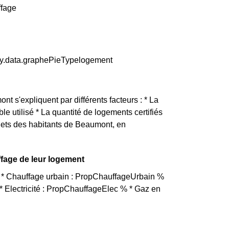
ffage
ty.data.graphePieTypelogement
nt s'expliquent par différents facteurs : * La
e utilisé * La quantité de logements certifiés
gets des habitants de Beaumont, en
ffage de leur logement
t * Chauffage urbain : PropChauffageUrbain %
 Electricité : PropChauffageElec % * Gaz en