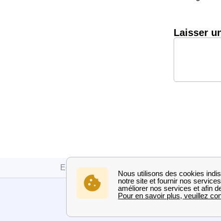
Laisser u
Edf
Haute-Loire
Beaumont