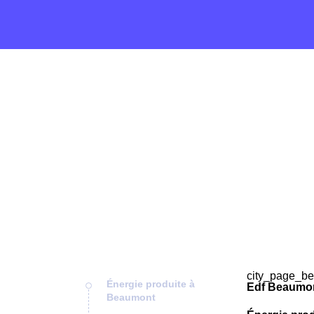
city_page_be
Énergie produite à
Edf Beaumon
Beaumont