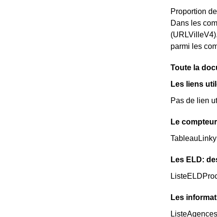
Proportion de
Dans les com
(URLVilleV4)
parmi les comm
Toute la doc
Les liens uti
Pas de lien u
Le compteur
TableauLinky
Les ELD: de
ListeELDPro
Les informat
ListeAgence