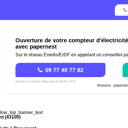
Ouverture de votre compteur d'électrici
avec papernest
Sur le réseau Enedis/ErDF en appelant un conseiller p
09 77 40 77 82
Ouvert du Lundi au Dimanche de 8h00 à 21h
Annonce - papernes
low_top_banner_text
t (43100)