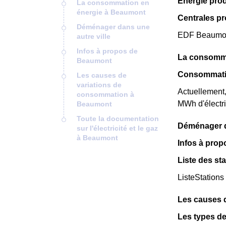
Énergie pro
La consommation en
énergie à Beaumont
Centrales p
Déménager dans une
EDF Beaumont 
autre ville
Infos à propos de
La consomma
Beaumont
Consommatio
Les causes de
variations de
Actuellement
consommation à
MWh d'électri
Beaumont
Toute la documentation
Déménager da
sur l'électricité et le gaz
à Beaumont
Infos à pro
Liste des st
ListeStations
Les causes 
Les types d