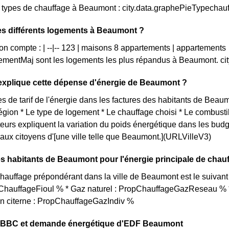
s types de chauffage à Beaumont : city.data.graphePieTypechau
es différents logements à Beaumont ?
n compte : | --|-- 123 | maisons 8 appartements | appartements
mentMaj sont les logements les plus répandus à Beaumont. ci
xplique cette dépense d'énergie de Beaumont ?
s de tarif de l'énergie dans les factures des habitants de Beaumo
égion * Le type de logement * Le chauffage choisi * Le combustibl
urs expliquent la variation du poids énergétique dans les bud
ux citoyens d'[une ville telle que Beaumont.](URLVilleV3)
s habitants de Beaumont pour l'énergie principale de chau
hauffage prépondérant dans la ville de Beaumont est le suivan
opChauffageFioul % * Gaz naturel : PropChauffageGazReseau % *
en citerne : PropChauffageGazIndiv %
on BBC et demande énergétique d'EDF Beaumont