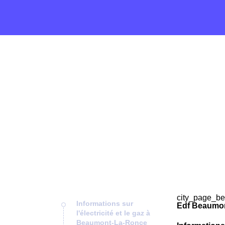
city_page_be
Informations sur
Edf Beaumon
l'électricité et le gaz à
Beaumont-La-Ronce