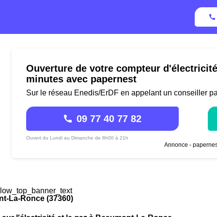
Ouverture de votre compteur d'électrici
minutes avec papernest
Sur le réseau Enedis/ErDF en appelant un conseiller p
09 77 40 77 82
Ouvert du Lundi au Dimanche de 8h00 à 21h
Annonce - papernes
low_top_banner_text
t-La-Ronce (37360)