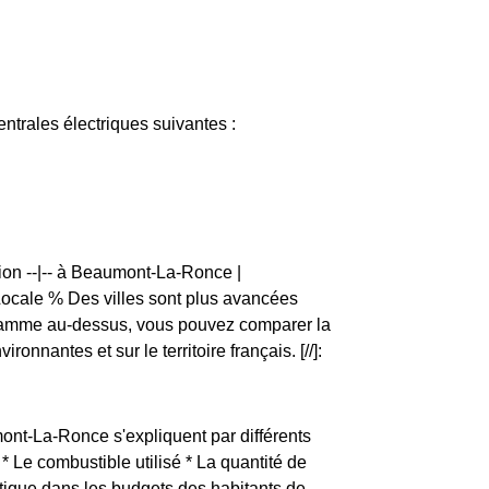
trales électriques suivantes :
ion --|-- à Beaumont-La-Ronce |
ale % Des villes sont plus avancées
gramme au-dessus, vous pouvez comparer la
antes et sur le territoire français. [//]:
mont-La-Ronce s'expliquent par différents
* Le combustible utilisé * La quantité de
étique dans les budgets des habitants de