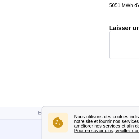
5051 MWh d'é
Laisser u
Edf
Indre-et-Loire
Beaumont-La-Ronc