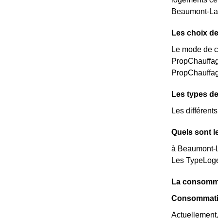
Beaumont-La-
Les choix de
Le mode de ch
PropChauffag
PropChauffag
Les types d
Les différen
Quels sont 
à Beaumont-La
Les TypeLoge
La consomma
Consommatio
Actuellement