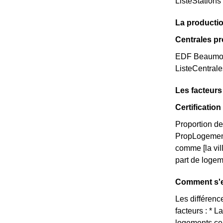
ListeStations
La producti
Centrales p
EDF Beaumont-
ListeCentral
Les facteur
Certificati
Proportion de
PropLogemen
comme [la vi
part de logem
Comment s'e
Les différenc
facteurs : * 
logements cer