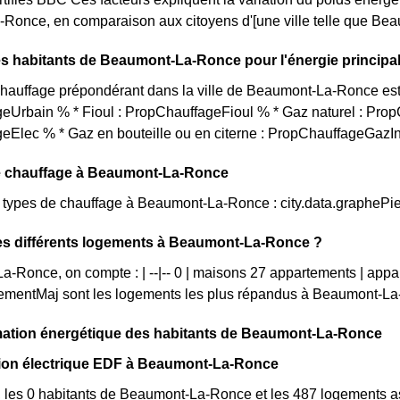
Ronce, en comparaison aux citoyens d'[une ville telle que Be
s habitants de Beaumont-La-Ronce pour l'énergie principal
auffage prépondérant dans la ville de Beaumont-La-Ronce est l
eUrbain % * Fioul : PropChauffageFioul % * Gaz naturel : Prop
eElec % * Gaz en bouteille ou en citerne : PropChauffageGazI
e chauffage à Beaumont-La-Ronce
ts types de chauffage à Beaumont-La-Ronce : city.data.grapheP
les différents logements à Beaumont-La-Ronce ?
-Ronce, on compte : | --|-- 0 | maisons 27 appartements | app
mentMaj sont les logements les plus répandus à Beaumont-La
tion énergétique des habitants de Beaumont-La-Ronce
n électrique EDF à Beaumont-La-Ronce
, les 0 habitants de Beaumont-La-Ronce et les 487 logements 