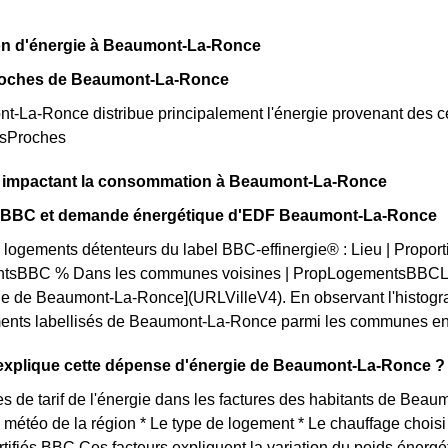
on d'énergie à Beaumont-La-Ronce
roches de Beaumont-La-Ronce
La-Ronce distribue principalement l'énergie provenant des cen
esProches
s impactant la consommation à Beaumont-La-Ronce
on BBC et demande énergétique d'EDF Beaumont-La-Ronce
 logements détenteurs du label BBC-effinergie® : Lieu | Proport
tsBBC % Dans les communes voisines | PropLogementsBBCLoc
lle de Beaumont-La-Ronce](URLVilleV4). En observant l'histo
ents labellisés de Beaumont-La-Ronce parmi les communes environn
xplique cette dépense d'énergie de Beaumont-La-Ronce ?
es de tarif de l'énergie dans les factures des habitants de Beau
La météo de la région * Le type de logement * Le chauffage choisi 
tifiés BBC Ces facteurs expliquent la variation du poids énerg