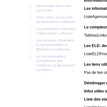
Informations
Déménager dans une
Les informa
autre ville
ListeAgence
Infos utiles sur la ville
de Beaumont-La-Ronce
Le compteur
La production d'énergie
à Beaumont-La-Ronce
TableauLinky
Les facteurs impactant
la consommation à
Les ELD: de
Beaumont-La-Ronce
ListeELDPro
La consommation
énergétique des
Les liens ut
habitants de Beaumont-
La-Ronce
Pas de lien u
Déménager da
Infos utiles
Liste des st