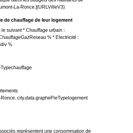
aumont-La-Ronce.](URLVilleV3)
e de chauffage de leur logement
e suivant * Chauffage urbain :
ChauffageGazReseau % * Electricité :
ndiv %
ieTypechauffage
artements
-Ronce. city.data.graphePieTypelogement
associés représentent une consommation de