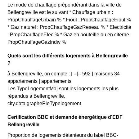
Le mode de chauffage prépondérant dans la ville de
Bellengreville est le suivant * Chauffage urbain :
PropChauffageUrbain % * Fioul : PropChauffageFioul %
* Gaz naturel : PropChauffageGazReseau % * Electricité
: PropChauffageElec % * Gaz en bouteille ou en citerne :
PropChauffageGazIndiv %
Quels sont les différents logements à Bellengreville
?
à Bellengreville, on compte : | --|-- 592 | maisons 34
appartements | appartements
Les TypeLogementMaj sont les logements les plus
répandus à Bellengreville.
city.data.graphePieTypelogement
Certification BBC et demande énergétique d'EDF
Bellengreville
Proportion de logements détenteurs du label BBC-