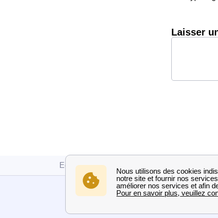
Laisser u
Edf
Ille-et-Vilaine
Betton