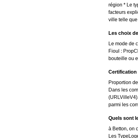
région * Le t
facteurs expl
ville telle qu
Les choix de
Le mode de ch
Fioul : Prop
bouteille ou 
Certificati
Proportion de
Dans les com
(URLVilleV4).
parmi les comm
Quels sont l
à Betton, on 
Les TypeLoge