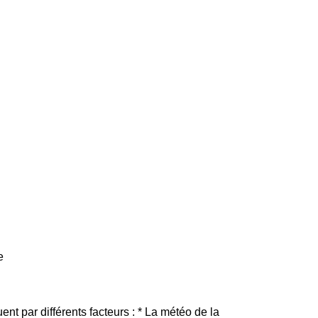
e
ent par différents facteurs : * La météo de la