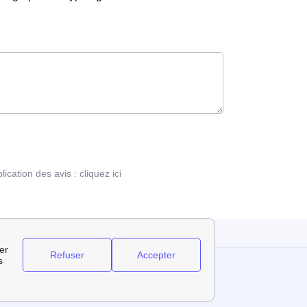
blication des avis :
cliquez ici