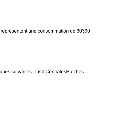
és représentent une consommation de 30390
riques suivantes : ListeCentralesProches