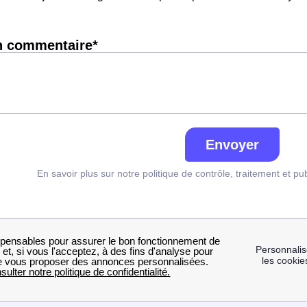
n commentaire*
Envoyer
En savoir plus sur notre politique de contrôle, traitement et pu