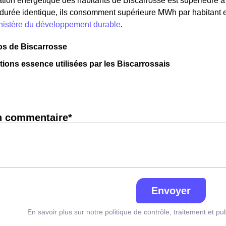
ion énergétique des habitants de Biscarrosse est supérieure 
e durée identique, ils consomment supérieure MWh par habitant e
inistère du développement durable
.
os de Biscarrosse
ations essence utilisées par les Biscarrossais
n commentaire*
Envoyer
En savoir plus sur notre politique de contrôle, traitement et pu