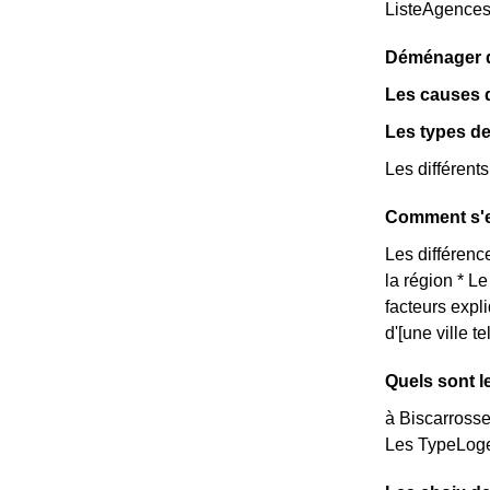
ListeAgence
Déménager da
Les causes 
Les types de
Les différent
Comment s'e
Les différence
la région * L
facteurs expl
d'[une ville 
Quels sont l
à Biscarrosse
Les TypeLoge