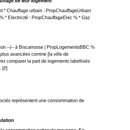
auffage de leur logement
ant * Chauffage urbain : PropChauffageUrbain
 * Electricité : PropChauffageElec % * Gaz
tion --|-- à Biscarrosse | PropLogementsBBC %
lus avancées comme [la ville de
ez comparer la part de logements labellisés
[//]:
ssociés représentent une consommation de
ulation