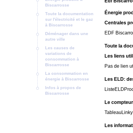
Edf Biscarro
Biscarrosse
Énergie prod
Toute la documentation
sur l'électricité et le gaz
Centrales p
à Biscarrosse
EDF Biscarros
Déménager dans une
autre ville
Toute la docu
Les causes de
variations de
Les liens uti
consommation à
Biscarrosse
Pas de lien ut
La consommation en
énergie à Biscarrosse
Les ELD: de
Infos à propos de
ListeELDPro
Biscarrosse
Le compteur
TableauLinky
Les informat