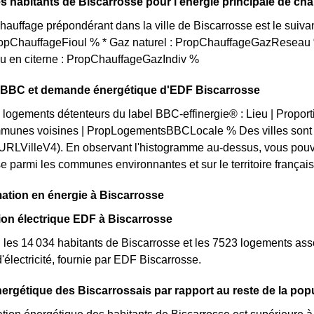
s habitants de Biscarrosse pour l'énergie principale de ch
auffage prépondérant dans la ville de Biscarrosse est le suiv
PropChauffageFioul % * Gaz naturel : PropChauffageGazReseau %
ou en citerne : PropChauffageGazIndiv %
on BBC et demande énergétique d'EDF Biscarrosse
 logements détenteurs du label BBC-effinergie® : Lieu | Propor
munes voisines | PropLogementsBBCLocale % Des villes sont p
URLVilleV4). En observant l'histogramme au-dessus, vous pouv
 parmi les communes environnantes et sur le territoire français. 
tion en énergie à Biscarrosse
n électrique EDF à Biscarrosse
 les 14 034 habitants de Biscarrosse et les 7523 logements a
lectricité, fournie par EDF Biscarrosse.
ergétique des Biscarrossais par rapport au reste de la pop