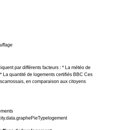
auffage
iquent par différents facteurs : * La météo de
é * La quantité de logements certifiés BBC Ces
Biscarrossais, en comparaison aux citoyens
tements
city.data.graphePieTypelogement