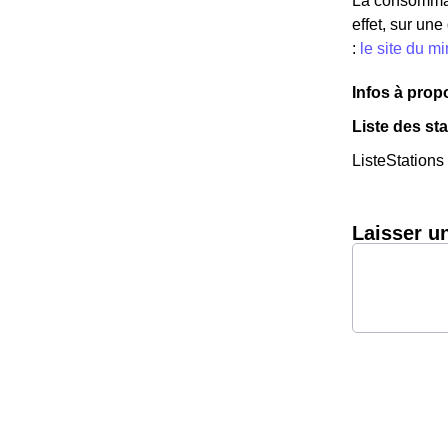
La consommat
effet, sur un
:
le site du m
Infos à prop
Liste des st
ListeStations
Laisser u