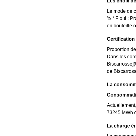
Les choix de
Le mode de ch
% * Fioul : 
en bouteille 
Certificati
Proportion de
Dans les com
Biscarrosse](
de Biscarrosse
La consomma
Consommatio
Actuellement,
73245 MWh d'é
La charge én