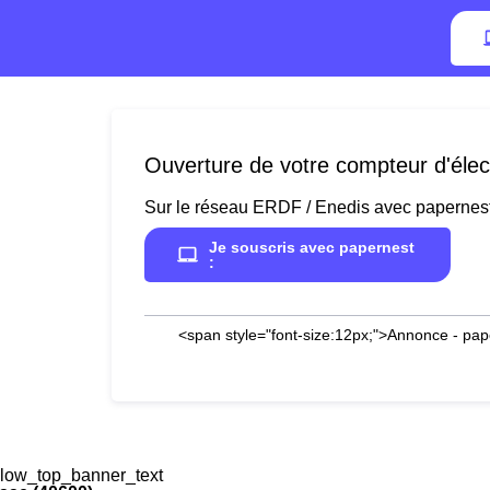
Ouverture de votre compteur d'élect
Sur le réseau ERDF / Enedis avec papernes
Je souscris avec papernest
:
<span style="font-size:12px;">Annonce - pap
low_top_banner_text