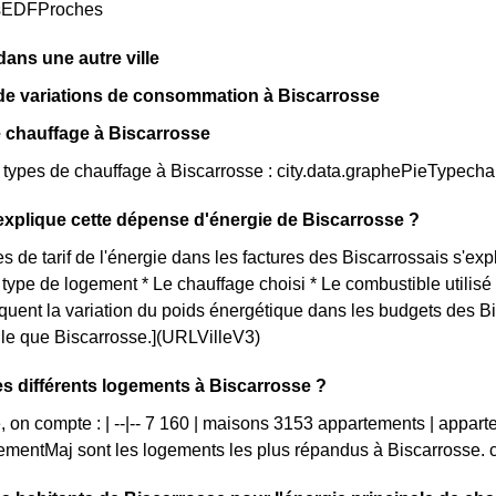
sEDFProches
ns une autre ville
de variations de consommation à Biscarrosse
 chauffage à Biscarrosse
s types de chauffage à Biscarrosse : city.data.graphePieTypech
xplique cette dépense d'énergie de Biscarrosse ?
s de tarif de l'énergie dans les factures des Biscarrossais s'expl
e type de logement * Le chauffage choisi * Le combustible utilis
iquent la variation du poids énergétique dans les budgets des 
telle que Biscarrosse.](URLVilleV3)
es différents logements à Biscarrosse ?
, on compte : | --|-- 7 160 | maisons 3153 appartements | appar
mentMaj sont les logements les plus répandus à Biscarrosse. 