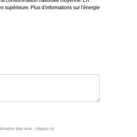
à la consommation nationale moyenne. En
n supérieure. Plus d'informations sur l'énergie
blication des avis :
cliquez ici