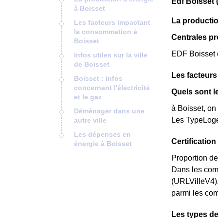
Edf Boisset 
à Boisset
La productio
Les facteurs impactant
la consommation à
Centrales p
Boisset
EDF Boisset d
Infos utiles sur la ville
de Boisset
Les facteurs
Boisset : infos
concernant l'électricité
Quels sont l
et le gaz
à Boisset, on
Déménager dans une
Les TypeLoge
autre ville
Les dépenses en
Certificati
énergie à Boisset
Proportion de
Dans les com
(URLVilleV4).
parmi les comm
Les types de