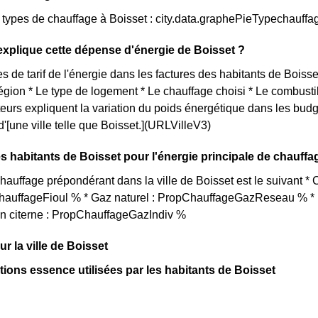
s types de chauffage à Boisset : city.data.graphePieTypechauffa
xplique cette dépense d'énergie de Boisset ?
s de tarif de l'énergie dans les factures des habitants de Boisset
égion * Le type de logement * Le chauffage choisi * Le combustibl
urs expliquent la variation du poids énergétique dans les bud
d'[une ville telle que Boisset.](URLVilleV3)
s habitants de Boisset pour l'énergie principale de chauffa
auffage prépondérant dans la ville de Boisset est le suivant *
ChauffageFioul % * Gaz naturel : PropChauffageGazReseau % * E
en citerne : PropChauffageGazIndiv %
sur la ville de Boisset
ations essence utilisées par les habitants de Boisset