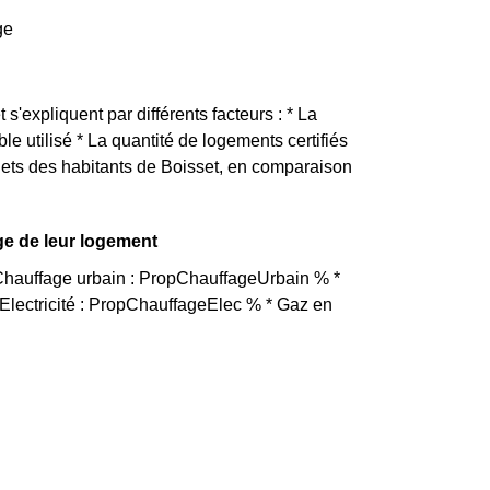
ge
 s'expliquent par différents facteurs : * La
e utilisé * La quantité de logements certifiés
gets des habitants de Boisset, en comparaison
ge de leur logement
 Chauffage urbain : PropChauffageUrbain % *
lectricité : PropChauffageElec % * Gaz en