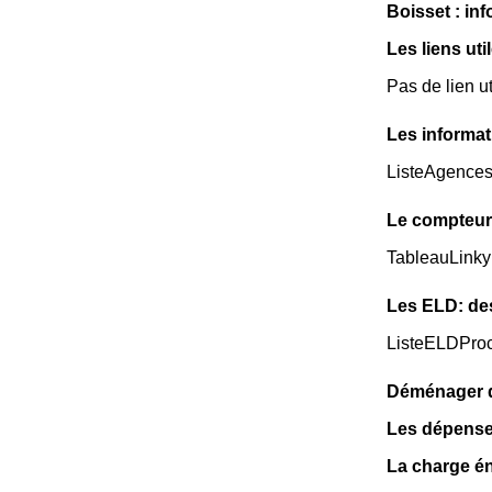
Boisset : inf
Les liens uti
Pas de lien ut
Les informat
ListeAgence
Le compteur
TableauLinky
Les ELD: de
ListeELDPro
Déménager da
Les dépense
La charge én