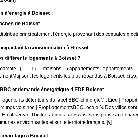
(43500)
n d'énergie à Boisset
roches de Boisset
istribue principalement l'énergie provenant des centrales élec
 impactant la consommation à Boisset
es différents logements à Boisset ?
 compte : | --|-- 151 | maisons 15 appartements | appartements
mentMaj sont les logements les plus répandus à Boisset. city
on BBC et demande énergétique d'EDF Boisset
 logements détenteurs du label BBC-effinergie® : Lieu | Propor
munes voisines | PropLogementsBBCLocale % Des villes sont p
 En observant l'histogramme au-dessus, vous pouvez comparer l
unes environnantes et sur le territoire français. [//]:
 chauffage à Boisset