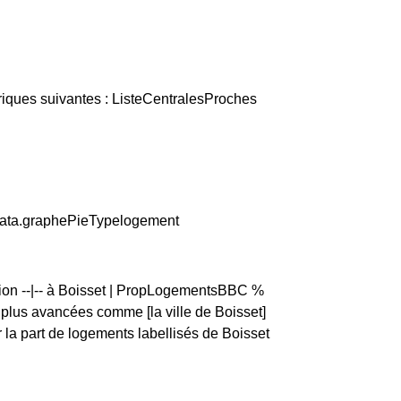
triques suivantes : ListeCentralesProches
.data.graphePieTypelogement
tion --|-- à Boisset | PropLogementsBBC %
lus avancées comme [la ville de Boisset]
a part de logements labellisés de Boisset