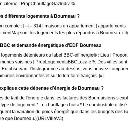
en citerne : PropChauffageGazIndiv %
es différents logements à Bourneau ?
n compte : | --|-- 314 | maisons un appartement | appartements
mentMaj sont les logements les plus répandus à Bourneau. ci
on BBC et demande énergétique d'EDF Bourneau
 logements détenteurs du label BBC-effinergie® : Lieu | Propo
munes voisines | PropLogementsBBCLocale % Des villes sont p
. En observant l'histogramme au-dessus, vous pouvez comparer 
unes environnantes et sur le territoire français. [//]:
xplique cette dépense d'énergie de Bourneau ?
s de tarif de l'énergie dans les factures des Bournaisiens s'expl
e type de logement * Le chauffage choisi * Le combustible utilis
iquent la variation du poids énergétique dans les budgets des 
telle que Bourneau.](URLVilleV3)