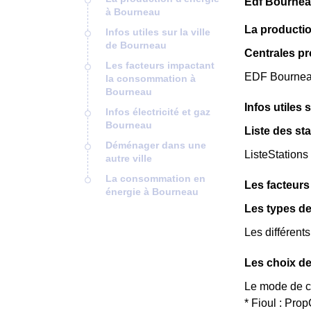
Edf Bournea
à Bourneau
La producti
Infos utiles sur la ville
de Bourneau
Centrales p
Les facteurs impactant
EDF Bourneau 
la consommation à
Bourneau
Infos utiles 
Infos électricité et gaz
Bourneau
Liste des st
Déménager dans une
ListeStations
autre ville
La consommation en
Les facteur
énergie à Bourneau
Les types d
Les différent
Les choix de
Le mode de ch
* Fioul : Pr