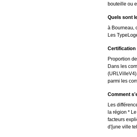
bouteille ou 
Quels sont l
à Bourneau, o
Les TypeLoge
Certificati
Proportion de
Dans les com
(URLVilleV4)
parmi les comm
Comment s'e
Les différence
la région * L
facteurs expl
d'[une ville 