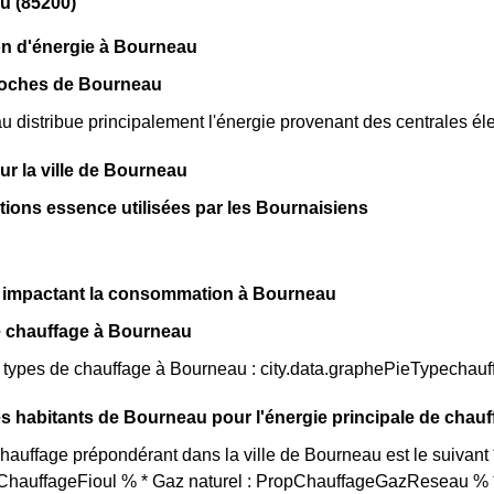
u (85200)
on d'énergie à Bourneau
roches de Bourneau
distribue principalement l'énergie provenant des centrales éle
sur la ville de Bourneau
ations essence utilisées par les Bournaisiens
s impactant la consommation à Bourneau
e chauffage à Bourneau
s types de chauffage à Bourneau : city.data.graphePieTypechauf
s habitants de Bourneau pour l'énergie principale de chauf
auffage prépondérant dans la ville de Bourneau est le suivan
opChauffageFioul % * Gaz naturel : PropChauffageGazReseau % *