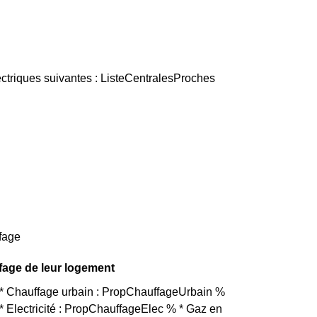
ctriques suivantes : ListeCentralesProches
fage
fage de leur logement
t * Chauffage urbain : PropChauffageUrbain %
 Electricité : PropChauffageElec % * Gaz en