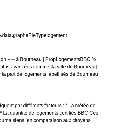
ty.data.graphePieTypelogement
rtion --|-- à Bourneau | PropLogementsBBC %
lus avancées comme [la ville de Bourneau]
la part de logements labellisés de Bourneau
iquent par différents facteurs : * La météo de
é * La quantité de logements certifiés BBC Ces
Bournaisiens, en comparaison aux citoyens