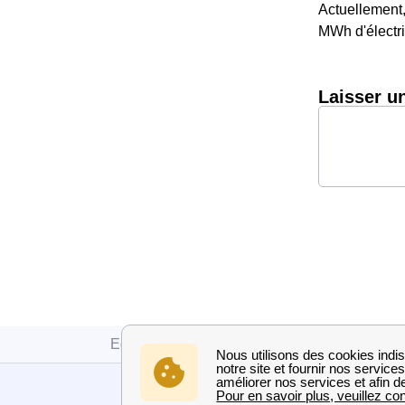
Actuellement
MWh d'électri
Laisser u
Edf
Vendée
Bourneau