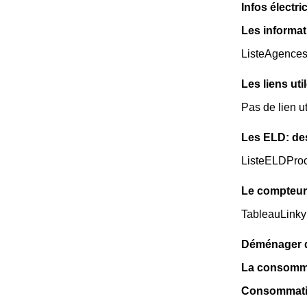
Infos électr
Les informat
ListeAgence
Les liens uti
Pas de lien u
Les ELD: de
ListeELDPro
Le compteur
TableauLinky
Déménager da
La consomma
Consommatio