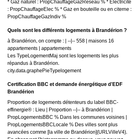
* Gaz naturel : PropChauffageGazReseau % * Electricité
: PropChauffageElec % * Gaz en bouteille ou en citerne :
PropChauffageGazIndiv %
Quels sont les différents logements à Brandérion ?
à Brandérion, on compte : | --|-- 558 | maisons 16
appartements | appartements
Les TypeLogementMaj sont les logements les plus
répandus à Brandérion.
city.data.graphePieTypelogement
Certification BBC et demande énergétique d'EDF
Brandérion
Proportion de logements détenteurs du label BBC-
effinergie® : Lieu | Proportion --|-- à Brandérion |
PropLogementsBBC % Dans les communes voisines |
PropLogementsBBCLocale % Des villes sont plus
avancées comme [la ville de Brandérion](URLVilleV4).