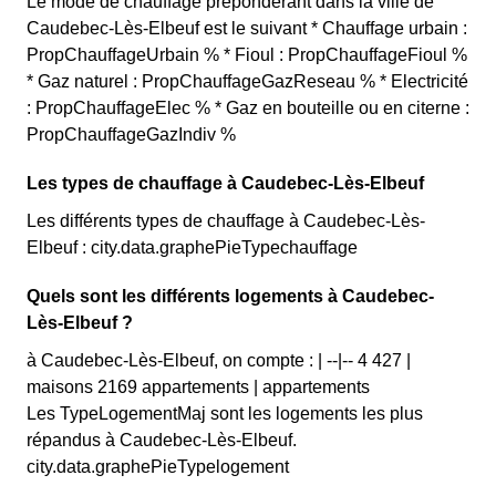
Le mode de chauffage prépondérant dans la ville de
Caudebec-Lès-Elbeuf est le suivant * Chauffage urbain :
PropChauffageUrbain % * Fioul : PropChauffageFioul %
* Gaz naturel : PropChauffageGazReseau % * Electricité
: PropChauffageElec % * Gaz en bouteille ou en citerne :
PropChauffageGazIndiv %
Les types de chauffage à Caudebec-Lès-Elbeuf
Les différents types de chauffage à Caudebec-Lès-
Elbeuf : city.data.graphePieTypechauffage
Quels sont les différents logements à Caudebec-
Lès-Elbeuf ?
à Caudebec-Lès-Elbeuf, on compte : | --|-- 4 427 |
maisons 2169 appartements | appartements
Les TypeLogementMaj sont les logements les plus
répandus à Caudebec-Lès-Elbeuf.
city.data.graphePieTypelogement