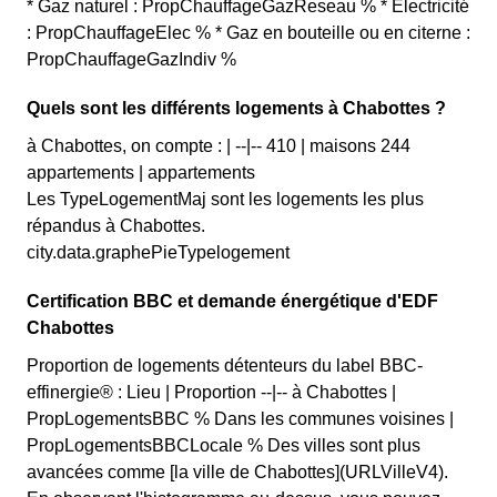
* Gaz naturel : PropChauffageGazReseau % * Electricité
: PropChauffageElec % * Gaz en bouteille ou en citerne :
PropChauffageGazIndiv %
Quels sont les différents logements à Chabottes ?
à Chabottes, on compte : | --|-- 410 | maisons 244
appartements | appartements
Les TypeLogementMaj sont les logements les plus
répandus à Chabottes.
city.data.graphePieTypelogement
Certification BBC et demande énergétique d'EDF
Chabottes
Proportion de logements détenteurs du label BBC-
effinergie® : Lieu | Proportion --|-- à Chabottes |
PropLogementsBBC % Dans les communes voisines |
PropLogementsBBCLocale % Des villes sont plus
avancées comme [la ville de Chabottes](URLVilleV4).