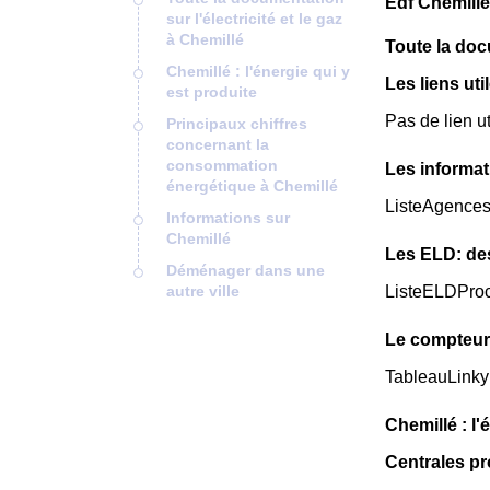
Edf Chemillé
sur l'électricité et le gaz
à Chemillé
Toute la docu
Chemillé : l'énergie qui y
Les liens uti
est produite
Pas de lien ut
Principaux chiffres
concernant la
consommation
Les informat
énergétique à Chemillé
ListeAgence
Informations sur
Chemillé
Les ELD: de
Déménager dans une
autre ville
ListeELDPro
Le compteur
TableauLinky
Chemillé : l'
Centrales p