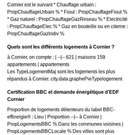
Cornier est le suivant * Chauffage urbain :
PropChauffageUrbain % * Fioul : PropChauffageFioul %
* Gaz naturel : PropChauffageGazReseau % * Electricité
: PropChauffageElec % * Gaz en bouteille ou en citerne :
PropChauffageGazIndiv %
Quels sont les différents logements à Cornier ?
à Cornier, on compte : | --|-- 621 | maisons 159
appartements | appartements
Les TypeLogementMaj sont les logements les plus
répandus à Cornier. city.data.graphePieTypelogement
Certification BBC et demande énergétique d'EDF
Cornier
Proportion de logements détenteurs du label BBC-
effinergie® : Lieu | Proportion --|-- à Cornier |
PropLogementsBBC % Dans les communes voisines |
PropLogementsBBCLocale % Des villes sont plus