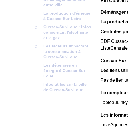
Edf Cussac-S
autre ville
Déménager da
La production d'énergie
à Cussac-Sur-Loire
La productio
Cussac-Sur-Loire : infos
Centrales p
concernant l'électricité
et le gaz
EDF Cussac-Su
Les facteurs impactant
ListeCentral
la consommation à
Cussac-Sur-Loire
Cussac-Sur-Lo
Les dépenses en
Les liens uti
énergie à Cussac-Sur-
Loire
Pas de lien u
Infos utiles sur la ville
de Cussac-Sur-Loire
Le compteur
TableauLinky
Les informat
ListeAgence