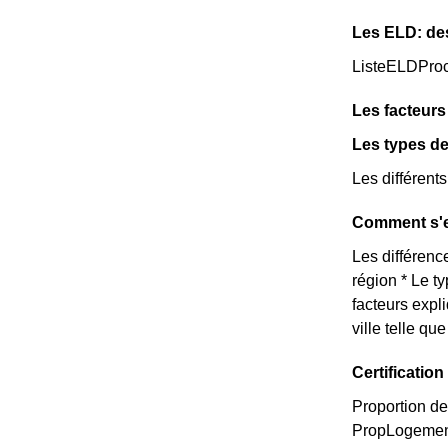
Les ELD: de
ListeELDPro
Les facteur
Les types de
Les différent
Comment s'e
Les différence
région * Le t
facteurs expl
ville telle q
Certificati
Proportion de
PropLogemen