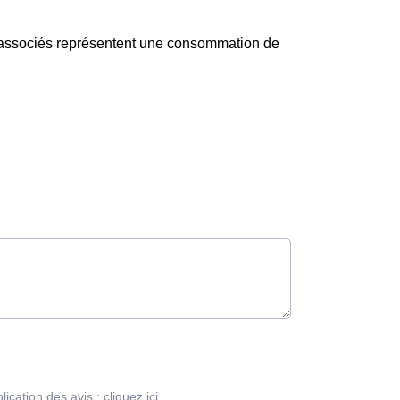
s associés représentent une consommation de
blication des avis :
cliquez ici