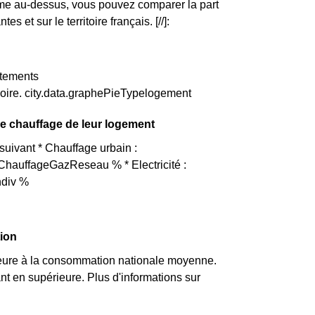
mme au-dessus, vous pouvez comparer la part
t sur le territoire français. [//]:
rtements
ire. city.data.graphePieTypelogement
de chauffage de leur logement
suivant * Chauffage urbain :
ChauffageGazReseau % * Electricité :
ndiv %
tion
eure à la consommation nationale moyenne.
t en supérieure. Plus d'informations sur