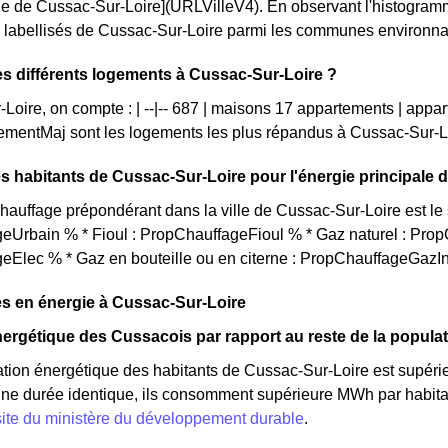
le de Cussac-Sur-Loire](URLVilleV4). En observant l'histogra
labellisés de Cussac-Sur-Loire parmi les communes environnantes e
es différents logements à Cussac-Sur-Loire ?
Loire, on compte : | --|-- 687 | maisons 17 appartements | appa
mentMaj sont les logements les plus répandus à Cussac-Sur-Lo
s habitants de Cussac-Sur-Loire pour l'énergie principale 
auffage prépondérant dans la ville de Cussac-Sur-Loire est le 
eUrbain % * Fioul : PropChauffageFioul % * Gaz naturel : Prop
eElec % * Gaz en bouteille ou en citerne : PropChauffageGazI
s en énergie à Cussac-Sur-Loire
ergétique des Cussacois par rapport au reste de la popula
ion énergétique des habitants de Cussac-Sur-Loire est supéri
 une durée identique, ils consomment supérieure MWh par habitan
site du ministère du développement durable
.