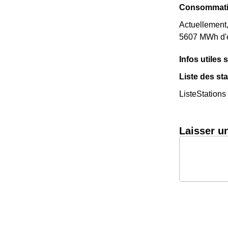
Consommatio
Actuellement
5607 MWh d'él
Infos utiles 
Liste des st
ListeStations
Laisser u