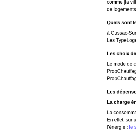
comme [la vil
de logements 
Quels sont l
à Cussac-Sur-
Les TypeLoge
Les choix de
Le mode de ch
PropChauffag
PropChauffag
Les dépense
La charge én
La consommat
En effet, sur
l'énergie :
le 