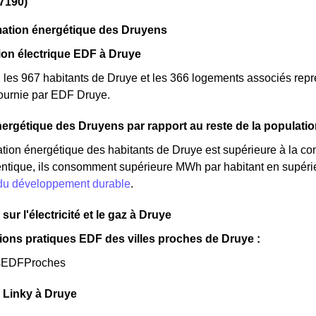
7190)
tion énergétique des Druyens
n électrique EDF à Druye
, les 967 habitants de Druye et les 366 logements associés r
 fournie par EDF Druye.
ergétique des Druyens par rapport au reste de la populati
ion énergétique des habitants de Druye est supérieure à la co
ntique, ils consomment supérieure MWh par habitant en supérieu
 du développement durable
.
sur l'électricité et le gaz à Druye
ions pratiques EDF des villes proches de Druye :
sEDFProches
 Linky à Druye