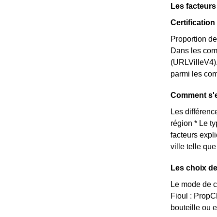
Les facteur
Certificati
Proportion de
Dans les com
(URLVilleV4)
parmi les comm
Comment s'e
Les différence
région * Le t
facteurs expl
ville telle q
Les choix de
Le mode de ch
Fioul : Prop
bouteille ou 