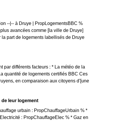
rtion --|-- à Druye | PropLogementsBBC %
lus avancées comme [la ville de Druye]
la part de logements labellisés de Druye
t par différents facteurs : * La météo de la
 La quantité de logements certifiés BBC Ces
Druyens, en comparaison aux citoyens d'[une
e de leur logement
Chauffage urbain : PropChauffageUrbain % *
lectricité : PropChauffageElec % * Gaz en