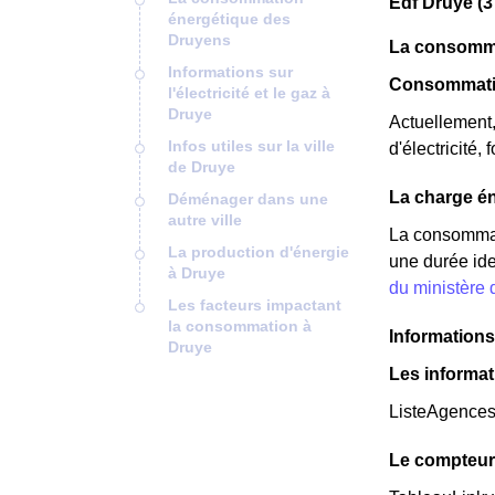
Edf Druye (3
énergétique des
Druyens
La consomma
Informations sur
Consommatio
l'électricité et le gaz à
Druye
Actuellement
Infos utiles sur la ville
d'électricité,
de Druye
La charge én
Déménager dans une
autre ville
La consommat
La production d'énergie
une durée ide
à Druye
du ministère
Les facteurs impactant
la consommation à
Informations 
Druye
Les informat
ListeAgence
Le compteur