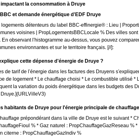
s impactant la consommation à Druye
on BBC et demande énergétique d'EDF Druye
 logements détenteurs du label BBC-effinergie® : Lieu | Propo
munes voisines | PropLogementsBBCLocale % Des villes sont p
. En observant l'histogramme au-dessus, vous pouvez comparer 
unes environnantes et sur le territoire français. [//]:
xplique cette dépense d'énergie de Druye ?
s de tarif de l'énergie dans les factures des Druyens s'expliquen
ype de logement * Le chauffage choisi * Le combustible utilisé *
iquent la variation du poids énergétique dans les budgets des 
ue Druye.](URLVilleV3)
s habitants de Druye pour l'énergie principale de chauffag
auffage prépondérant dans la ville de Druye est le suivant * 
ChauffageFioul % * Gaz naturel : PropChauffageGazReseau % * E
en citerne : PropChauffageGazIndiv %