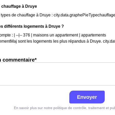
 chauffage à Druye
s types de chauffage à Druye : city.data.graphePieTypechauffag
es différents logements à Druye ?
ompte : | --|-- 376 | maisons un appartement | appartements
mentMaj sont les logements les plus répandus à Druye. city.
n commentaire*
Envoyer
En savoir plus sur notre politique de contrôle, traitement et pu