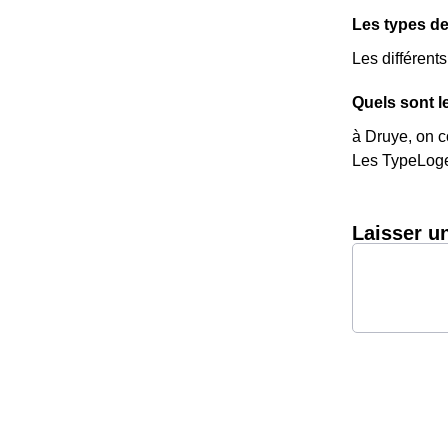
Les types de
Les différent
Quels sont l
à Druye, on c
Les TypeLoge
Laisser u