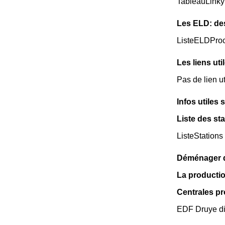
TableauLinky
Les ELD: de
ListeELDPro
Les liens uti
Pas de lien ut
Infos utiles 
Liste des st
ListeStations
Déménager da
La productio
Centrales p
EDF Druye dis