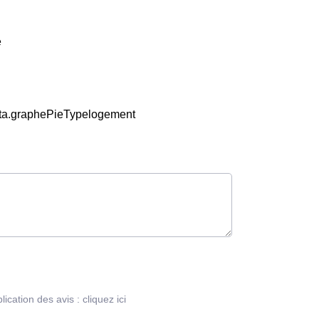
e
data.graphePieTypelogement
blication des avis :
cliquez ici